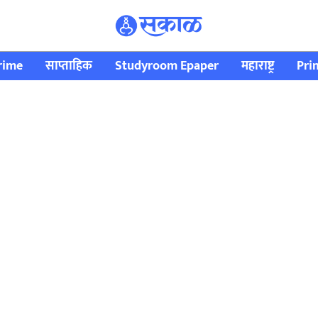
rime
साप्ताहिक
Studyroom Epaper
महाराष्ट्र
Pri