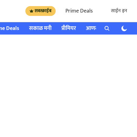
Prime Deals
साईन इन
सबस्क्राईब
me Deals
सकाळ मनी
प्रीमियर
आणखी
राशी भविष्य