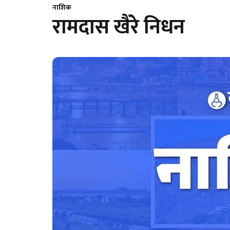
नाशिक
रामदास खैरे निधन