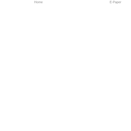
Home
E-Paper
Follow Us
Marathi News
Maharashtra N
Entertainment 
Sports News
Mumbai News