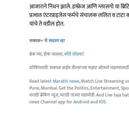
आजाराने निधन झाले. हम्फ्रेज आणि ग्लासगो या ब्रिटिश 
प्रज्वल एंटरप्राइजेस फर्मचे संचालक ललित व टाटा कन
यांचे ते वडील होत.
सकाळ+ चे
सदस्य व्हा
ब्रेक घ्या, डोकं चालवा,
कोडे सोडवा
!
शॉपिंगसाठी 'सकाळ प्राईम डील्स'च्या भन्नाट ऑफर्स पाहण्यासा
Read latest
Marathi news
, Watch Live Streaming o
Pune, Mumbai. Get the Politics, Entertainment, Sports
मराठी ब्रेकिंग न्यूज, मराठी ताज्या घडामोडी. And Live t
news Channel app for
Android
and
IOS
.