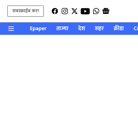
सबस्क्राईब करा
Epaper
ताज्या
देश
शहर
क्रीडा
C