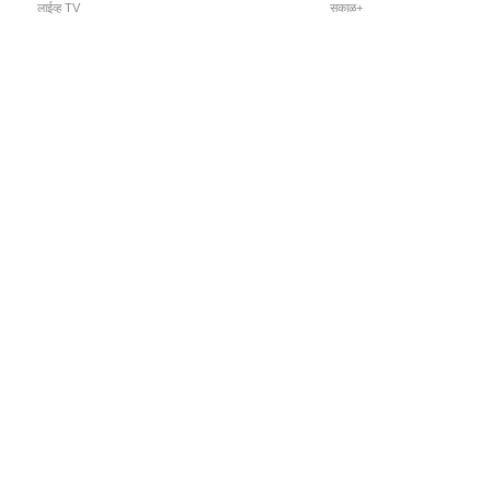
लाईव्ह TV
सकाळ+
l Programs
Print Products
Sakal Saptahik
hka
Family Doctor
 Crowdfunding
Sakal Publications
orm Pune India