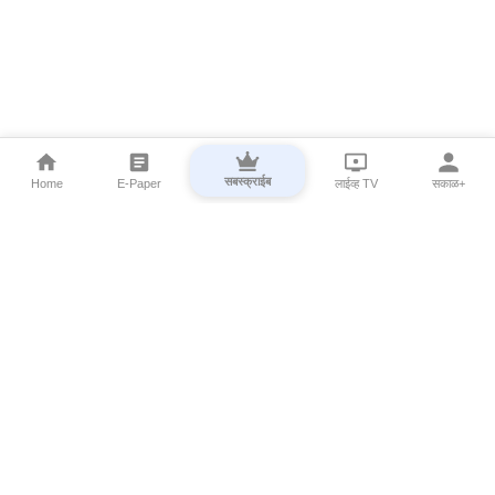
सबस्क्राईब
Home
E-Paper
लाईव्ह TV
सकाळ+
⌄
Marathi News
⌄
About Esakal