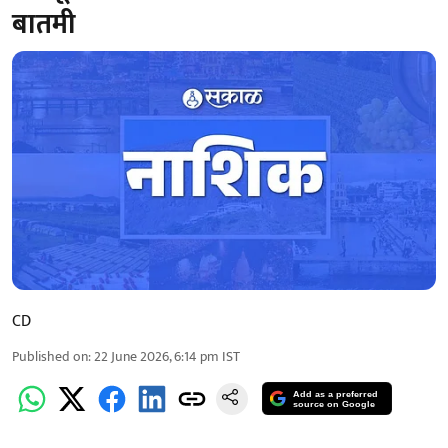
बातमी
CD
Published on
:
22 June 2026, 6:14 pm
IST
Add as a preferred
source on Google