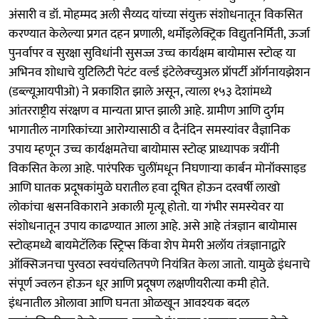
अंसारी व डॉ. मोहम्मद अली सैय्यद यांच्या संयुक्त संशोधनातून विकसित
करण्यात केलेल्या प्रगत दहन प्रणाली, थर्मोइलेक्ट्रिक विद्युतनिर्मिती, ऊर्जा
पुनर्वापर व सुरक्षा सुविधांनी सुसज्ज उच्च कार्यक्षम बायोमास स्टोव्ह या
अभिनव शोधाचे युटिलिटी पेटंट वर्ल्ड इंटेलेक्च्युअल प्रॉपर्टी ऑर्गनायझेशन
(डब्ल्यूआयपीओ) ने प्रकाशित झाले असून, त्याला १५३ देशांमध्ये
आंतरराष्ट्रीय संरक्षण व मान्यता प्राप्त झाली आहे. ग्रामीण आणि दुर्गम
भागातील नागरिकांच्या आरोग्यासाठी व दैनंदिन समस्यांवर वैज्ञानिक
उपाय म्हणून उच्च कार्यक्षमतेचा बायोमास स्टोव्ह प्राध्यापक त्रयींनी
विकसित केला आहे. पारंपरिक चुलींमधून निघणार्‍या कार्बन मोनॉक्साइड
आणि घातक प्रदूषकांमुळे घरातील हवा दूषित होऊन दरवर्षी लाखो
लोकांचा श्वसनविकाराने अकाली मृत्यू होतो. या गंभीर समस्येवर या
संशोधनातून उपाय काढण्यात आला आहे. असे आहे तंत्रज्ञान बायोमास
स्टोव्हमध्ये बायमेटॅलिक स्ट्रिप्स किंवा शेप मेमरी अलॉय तंत्रज्ञानाद्वारे
ऑक्सिजनचा पुरवठा स्वयंचलितपणे नियंत्रित केला जातो. यामुळे इंधनाचे
संपूर्ण ज्वलन होऊन धूर आणि प्रदूषण लक्षणीयरीत्या कमी होते.
इंधनातील ओलावा आणि घनता ओळखून आवश्यक बदल