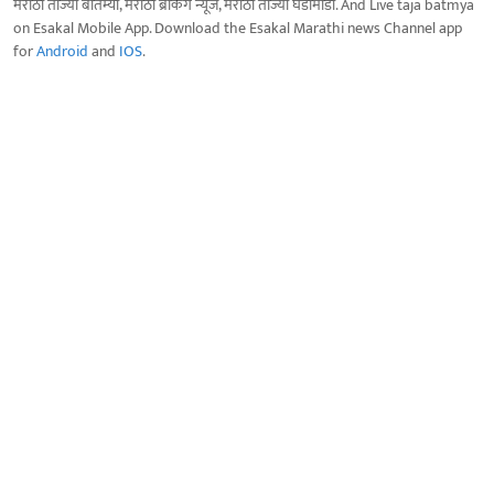
मराठी ताज्या बातम्या, मराठी ब्रेकिंग न्यूज, मराठी ताज्या घडामोडी. And Live taja batmya
on Esakal Mobile App. Download the Esakal Marathi news Channel app
for
Android
and
IOS
.