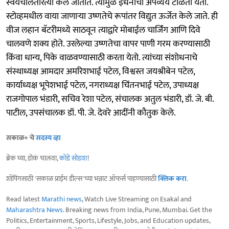
स्वयंचलितरित्या केले जातात. त्यामुळे इंधनाचा अपव्यय टाळता येतो.
स्टोव्हमधील वाया जाणार्‍या उष्णतेचे रूपांतर विद्युत ऊर्जेत केले जाते. ही
वीज लहान बॅटरीमध्ये साठवून त्याद्वारे मोबाईल चार्जिंग आणि दिवे
चालवणे शक्य होते. उरलेल्या उष्णतेचा वापर पाणी गरम करण्यासाठी
किंवा धान्य, पिके वाळवण्यासाठी करता येतो. त्यांच्या संशोधनाचे
संस्थाध्यक्ष आमदार अमरिशभाई पटेल, विश्वस्त जयश्रीबेन पटेल,
कार्याध्यक्ष भूपेशभाई पटेल, नगराध्यक्ष चिंतनभाई पटेल, उपाध्यक्ष
राजगोपाल भंडारी, सचिव रेशा पटेल, संचालक अतुल भंडारी, डॉ. जे. बी.
पाटील, उपसंचालक डॉ. पी. जे. देवरे आदींनी कौतुक केले.
सकाळ+ चे
सदस्य व्हा
ब्रेक घ्या, डोकं चालवा,
कोडे सोडवा
!
शॉपिंगसाठी 'सकाळ प्राईम डील्स'च्या भन्नाट ऑफर्स पाहण्यासाठी
क्लिक करा
.
Read latest
Marathi news
, Watch Live Streaming on Esakal and
Maharashtra News
. Breaking news from India, Pune, Mumbai. Get the
Politics, Entertainment, Sports, Lifestyle, Jobs, and Education updates,