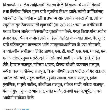
विद्यार्थ्यांना शालेय साहित्याचे वितरण केले. विद्यालयाचे माजी विद्यार्थी
तथा लिपीक निलेश गुजर यांचे नुकतेच निधन झाले. त्यांनी वर्गमित्रांसह
शाळेतील विद्यार्थ्यांना मदतीचा उपक्रम सातत्याने राबवला होता. त्यांच्या
स्मृती जागृत ठेवण्यासाठी शुक्रवारी (ता. २६) १९९८ च्या ५० वर्गमित्रांनी
एकत्र येऊन शालेय परिसरातील वृक्षारोपण केले. गरजू विद्यार्थ्यांना अडीच
हजार वह्या, पेन व कंपास असे साहित्य वितरित करण्यात आले. कै. गुजर
यांचे प्रतिमापूजन करण्यात आले. उपमुख्याध्यापिका जे. एस. सोनवणे,
कार्यालयीन अधीक्षक जितेंद्र जाधव, एस. डी. माळी, एस. एस. धाकड, एन.
एन. पाटील, प्रफुल मराठे, व्ही. पी. सोनवणे आदी उपस्थित होते. रोहित
शेटे, हेमराज राजपूत, नरोत्तम धाकड, दीपक चौधरी, यशपाल राजपूत,
रूपेश चव्हाण, शैलेन्द्र राजपूत, विजय चौधरी, उदय पाटील, योगेंद्र राऊळ,
अमोल सोनवणे, राहुल वाडीले, सुजीत जाधव, पंकज राजपूत, हर्षदा
पुराणिक, माधुरी पाटील, कोकीळा राजपूत, राकेश माळी, राकेश राजपूत,
पंकज गुप्ता, कुणाल भावसार, रवींद्र माळी, राजश्री एडकी, भूपेंद्र जाधव
आदींनी संयोजन केले.
सकाळ+ चे
सदस्य व्हा