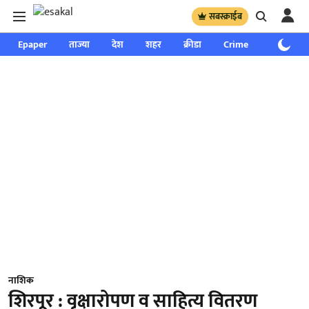
सबस्क्राईब
Epaper
ताज्या
देश
शहर
क्रीडा
Crime
साप्ताहिक
नाशिक
शिरपूर : वृक्षारोपण व साहित्य वितरण