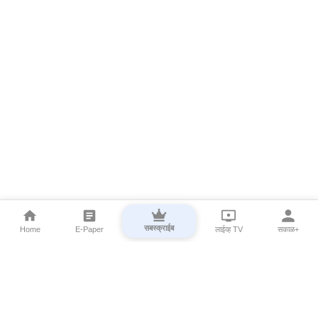
सबस्क्राईब
Home
E-Paper
लाईव्ह TV
सकाळ+