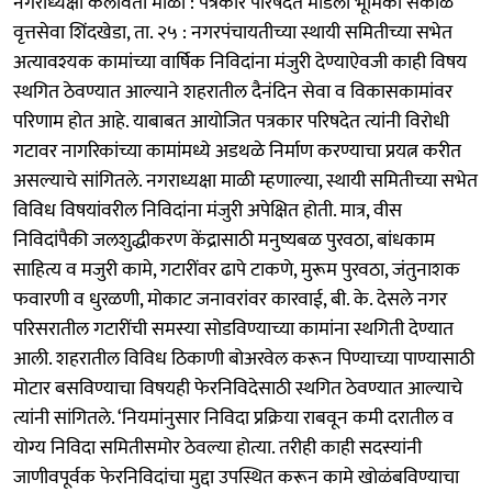
नगराध्यक्षा कलावती माळी : पत्रकार परिषदेत मांडली भूमिका सकाळ
वृत्तसेवा शिंदखेडा, ता. २५ : नगरपंचायतीच्या स्थायी समितीच्या सभेत
अत्यावश्यक कामांच्या वार्षिक निविदांना मंजुरी देण्याऐवजी काही विषय
स्थगित ठेवण्यात आल्याने शहरातील दैनंदिन सेवा व विकासकामांवर
परिणाम होत आहे. याबाबत आयोजित पत्रकार परिषदेत त्यांनी विरोधी
गटावर नागरिकांच्या कामांमध्ये अडथळे निर्माण करण्याचा प्रयत्न करीत
असल्याचे सांगितले. नगराध्यक्षा माळी म्हणाल्या, स्थायी समितीच्या सभेत
विविध विषयांवरील निविदांना मंजुरी अपेक्षित होती. मात्र, वीस
निविदांपैकी जलशुद्धीकरण केंद्रासाठी मनुष्यबळ पुरवठा, बांधकाम
साहित्य व मजुरी कामे, गटारींवर ढापे टाकणे, मुरूम पुरवठा, जंतुनाशक
फवारणी व धुरळणी, मोकाट जनावरांवर कारवाई, बी. के. देसले नगर
परिसरातील गटारींची समस्या सोडविण्याच्या कामांना स्थगिती देण्यात
आली. शहरातील विविध ठिकाणी बोअरवेल करून पिण्याच्या पाण्यासाठी
मोटार बसविण्याचा विषयही फेरनिविदेसाठी स्थगित ठेवण्यात आल्याचे
त्यांनी सांगितले. ‘नियमांनुसार निविदा प्रक्रिया राबवून कमी दरातील व
योग्य निविदा समितीसमोर ठेवल्या होत्या. तरीही काही सदस्यांनी
जाणीवपूर्वक फेरनिविदांचा मुद्दा उपस्थित करून कामे खोळंबविण्याचा