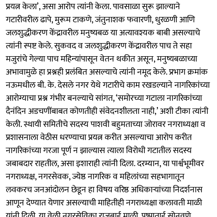
प्रयत्न केला’, असा आरोप त्यांनी केला. पावसाळा सुरू झाल्याने
गटारीवरील ढापे, मुरूम टाकणे, जंतुनाशक फवारणी, धुरळणी आणि
जलशुद्धीकरण केंद्रावरील मनुष्यबळ या अत्यावश्यक बाबी असल्याचे
त्यांनी स्पष्ट केले. सुकवद व जलशुद्धीकरण केंद्रावरील पाच ते सहा
मजुरांचे गेल्या पाच महिन्यांपासून वेतन थकीत असून, मनुष्यबळाच्या
अभावामुळे हा प्रश्नही प्रलंबित असल्याचे त्यांनी नमूद केले. प्रभाग क्रमांक
नऊमधील बी. के. देसले नगर येथे गटारीचे काम रखडल्याने नागरिकांच्या
आरोग्याचा प्रश्न गंभीर बनल्याचे सांगत, ‘समोरच्या गटाला नागरिकांच्या
दैनंदिन अडचणींबाबत कोणतीही संवेदनशीलता नाही,’ अशी टीका त्यांनी
केली. स्थायी समितीचे सदस्य पाशवी बहुमताच्या जोरावर नगराध्यक्षा व
प्रशासनाला वेठीस धरण्याचा प्रयत्न करीत असल्याचा आरोप करीत
नागरिकांच्या गरजा पूर्ण न झाल्यास त्याला विरोधी गटातील सदस्य
जबाबदार राहतील, असा इशाराही त्यांनी दिला. दरम्यान, या पार्श्वभूमीवर
नगराध्यक्ष, नगरसेवक, ज्येष्ठ नागरिक व महिलांच्या सहभागातून
लवकरच जनआंदोलन छेडून हा विषय वरिष्ठ अधिकाऱ्यांच्या निदर्शनास
आणून देण्यात येणार असल्याची माहितीही नगराध्यक्षा कलावती माळी
यांनी दिली. या वेळी नगरसेविका राजूबाई माळी, पुष्पाताई सोनवणे,