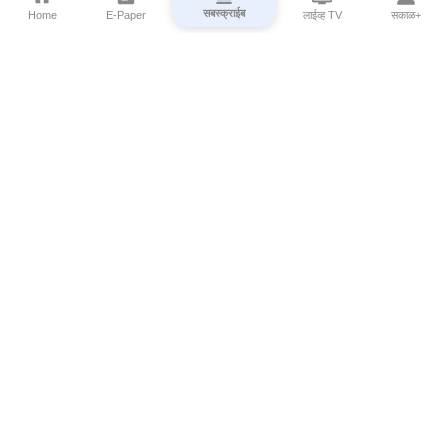
सबस्क्राईब
Home
E-Paper
लाईव्ह TV
सकाळ+
⌄
Marathi News
⌄
About Esakal
⌄
Digital Products
⌄
Sakal Programs
⌄
Print Products