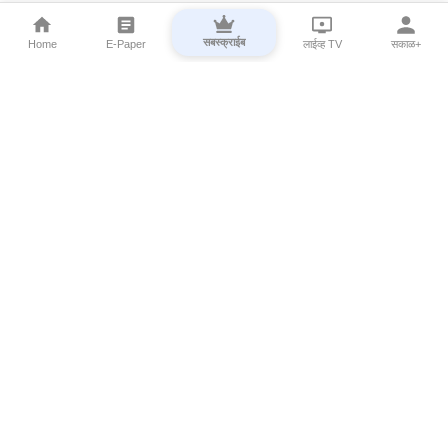
सबस्क्राईब
Home
E-Paper
लाईव्ह TV
सकाळ+
⌄
Marathi News
⌄
About Esakal
⌄
Digital Products
⌄
Sakal Programs
⌄
Print Products