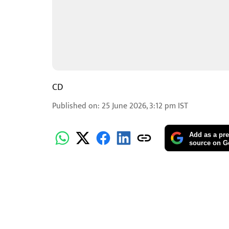
CD
Published on
:
25 June 2026, 3:12 pm
IST
Add as a pre
source on G