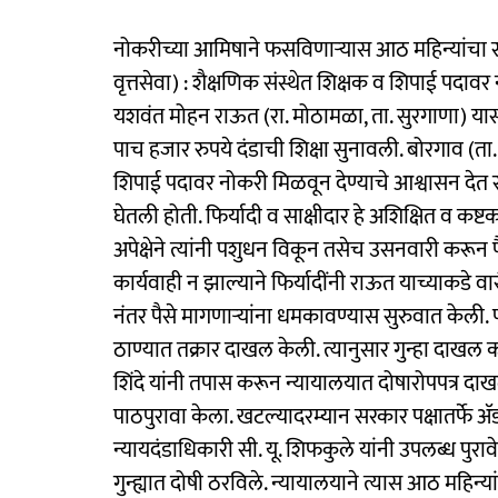
नोकरीच्या आमिषाने फसविणाऱ्यास आठ महिन्यांचा 
वृत्तसेवा) : शैक्षणिक संस्थेत शिक्षक व शिपाई पद
यशवंत मोहन राऊत (रा. मोठामळा, ता. सुरगाणा) या
पाच हजार रुपये दंडाची शिक्षा सुनावली. बोरगाव (ता
शिपाई पदावर नोकरी मिळवून देण्याचे आश्वासन देत रा
घेतली होती. फिर्यादी व साक्षीदार हे अशिक्षित व कष्टक
अपेक्षेने त्यांनी पशुधन विकून तसेच उसनवारी करून
कार्यवाही न झाल्याने फिर्यादींनी राऊत याच्याकडे व
नंतर पैसे मागणाऱ्यांना धमकावण्यास सुरुवात केली.
ठाण्यात तक्रार दाखल केली. त्यानुसार गुन्हा दाखल 
शिंदे यांनी तपास करून न्यायालयात दोषारोपपत्र दा
पाठपुरावा केला. खटल्यादरम्यान सरकार पक्षातर्फे ॲड
न्यायदंडाधिकारी सी. यू. शिफकुले यांनी उपलब्ध पुर
गुन्ह्यात दोषी ठरविले. न्यायालयाने त्यास आठ महिन्य