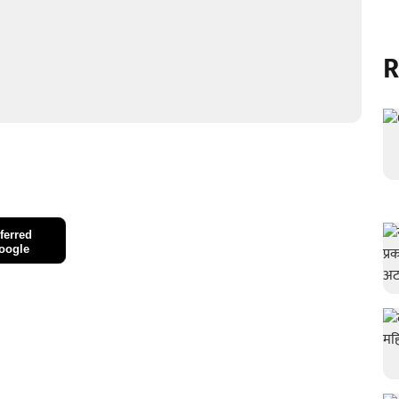
R
ferred
oogle