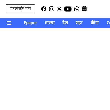
सबस्क्राईब करा
Epaper
ताज्या
देश
शहर
क्रीडा
C