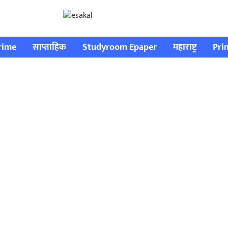
rime
साप्ताहिक
Studyroom Epaper
महाराष्ट्र
Pri