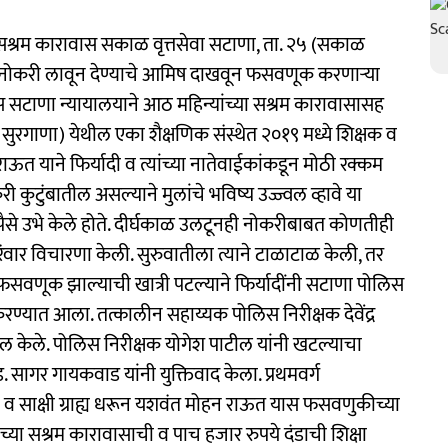
सश्रम कारावास सकाळ वृत्तसेवा सटाणा, ता. २५ (सकाळ
ावर नोकरी लावून देण्याचे आमिष दाखवून फसवणूक करणाऱ्या
स सटाणा न्यायालयाने आठ महिन्यांच्या सश्रम कारावासासह
. सुरगाणा) येथील एका शैक्षणिक संस्थेत २०१९ मध्ये शिक्षक व
ऊत याने फिर्यादी व त्यांच्या नातेवाईकांकडून मोठी रक्कम
री कुटुंबातील असल्याने मुलांचे भविष्य उज्ज्वल व्हावे या
 पैसे उभे केले होते. दीर्घकाळ उलटूनही नोकरीबाबत कोणतीही
ारंवार विचारणा केली. सुरुवातीला त्याने टाळाटाळ केली, तर
 फसवणूक झाल्याची खात्री पटल्याने फिर्यादींनी सटाणा पोलिस
करण्यात आला. तत्कालीन सहाय्यक पोलिस निरीक्षक देवेंद्र
खल केले. पोलिस निरीक्षक योगेश पाटील यांनी खटल्याचा
. सागर गायकवाड यांनी युक्तिवाद केला. प्रथमवर्ग
ावे व साक्षी ग्राह्य धरून यशवंत मोहन राऊत यास फसवणुकीच्या
ांच्या सश्रम कारावासाची व पाच हजार रुपये दंडाची शिक्षा