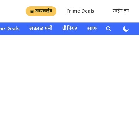
Prime Deals
साईन इन
सबस्क्राईब
me Deals
सकाळ मनी
प्रीमियर
आणखी
राशी भविष्य