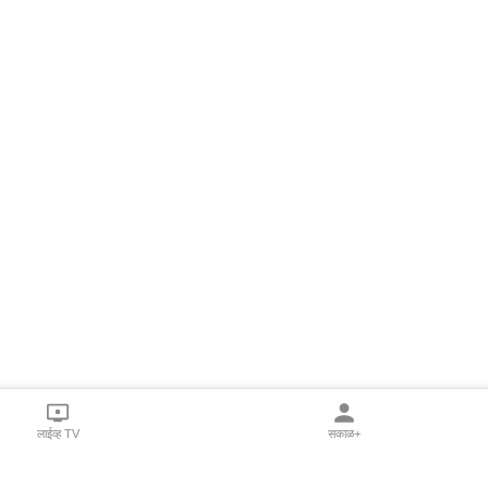
लाईव्ह TV
सकाळ+