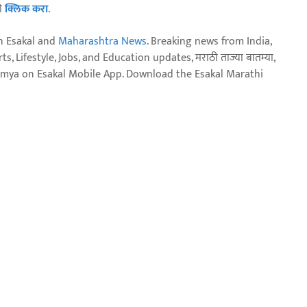
ठी
क्लिक करा
.
n Esakal and
Maharashtra News
. Breaking news from India,
, Lifestyle, Jobs, and Education updates, मराठी ताज्या बातम्या,
aja batmya on Esakal Mobile App. Download the Esakal Marathi