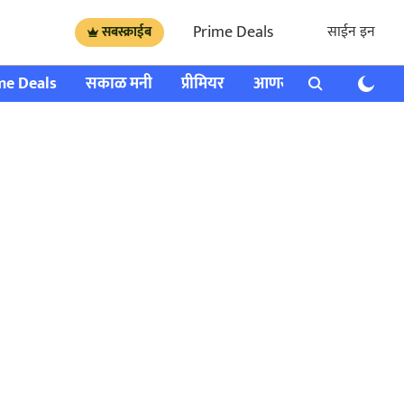
Prime Deals
साईन इन
सबस्क्राईब
me Deals
सकाळ मनी
प्रीमियर
आणखी
राशी भविष्य