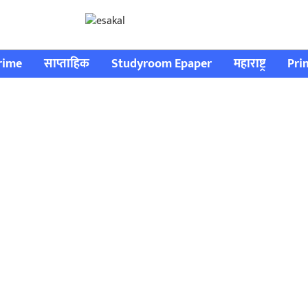
rime
साप्ताहिक
Studyroom Epaper
महाराष्ट्र
Pri