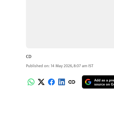
CD
Published on
:
14 May 2026, 8:07 am
IST
Add as a pre
source on G