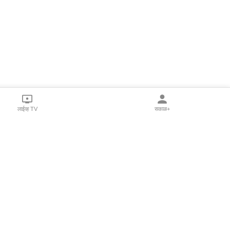
लाईव्ह TV
सकाळ+