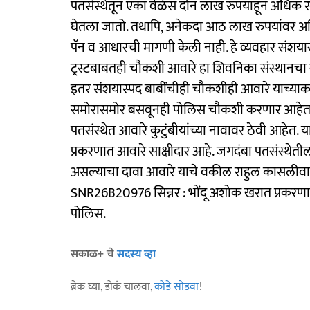
पतसंस्थेतून एका वेळेस दोन लाख रुपयांहून अधिक 
घेतला जातो. तथापि, अनेकदा आठ लाख रुपयांवर अधि
पॅन व आधारची मागणी केली नाही. हे व्यवहार संशया
ट्रस्टबाबतही चौकशी आवारे हा शिवनिका संस्थानचा
इतर संशयास्पद बाबींचीही चौकशीही आवारे याच्या
समोरासमोर बसवूनही पोलिस चौकशी करणार आहेत. खर
पतसंस्थेत आवारे कुटुंबीयांच्या नावावर ठेवी आहेत.
प्रकरणात आवारे साक्षीदार आहे. जगदंबा पतसंस्थेतील बे
असल्याचा दावा आवारे याचे वकील राहुल कासलीवाल
SNR26B20976 सिन्नर : भोंदू अशोक खरात प्रकरणाती
पोलिस.
सकाळ+ चे
सदस्य व्हा
ब्रेक घ्या, डोकं चालवा,
कोडे सोडवा
!