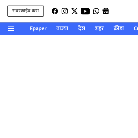
सबस्क्राईब करा
Epaper
ताज्या
देश
शहर
क्रीडा
C