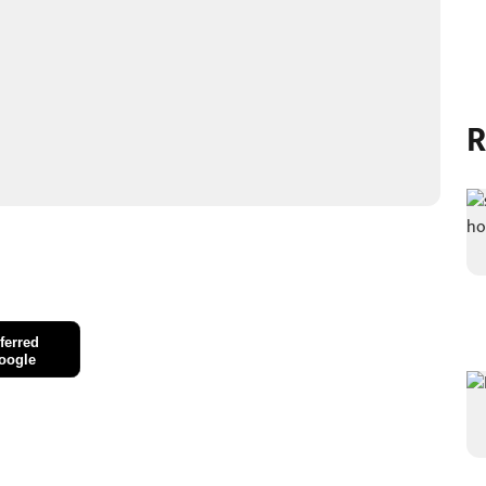
R
ferred
oogle