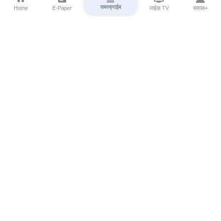
सबस्क्राईब
Home
E-Paper
लाईव्ह TV
सकाळ+
⌄
Marathi News
⌄
About Esakal
⌄
Digital Products
⌄
Sakal Programs
⌄
Print Products