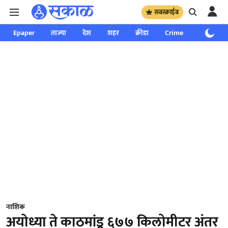
सबस्क्राईब
Epaper
ताज्या
देश
शहर
क्रीडा
Crime
साप्ताहिक
नाशिक
अयोध्या ते काठमांडू ६७७ किलोमीटर अंतर