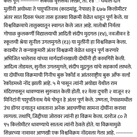
केले पूर्ण ------------ सकाळ वृत्तसेवा सिन्नर, ता. १४ ः येथील दोन
मुलींनी अयोध्या ते पशुपतिनाथ (काठमांडू, नेपाळ) हे ६७७ किलोमीटर
अंतर सात दिवस पंधरा तास इतक्या विक्रमी वेळेत धावून पूर्ण केले. या
विश्वविक्रमाचे तालुक्यातून स्वागत केले जात आहे. मातोश्री निर्मला
गोपाळ कुलकर्णी विद्यालयाची आदिती संदीप मुदगल (१४), नवजीवन डे
स्कूलची श्रेया सुनील उगलमुगले (१३) या मुलींनी हा विश्वविक्रम केला.
काश्मीर ते कन्याकुमारी अंतर विश्वक्रमी वेळेत धावून पूर्ण करणारे
अभिजित भालेराव यांच्या मार्गदर्शनाखाली दोघींनी ही कामगिरी केली.
आदित्य तोडमल, सुनील उगलमुगले, संदीप मुद्गगुल यांचे सहकार्य लाभले.
या दोघींच्या विक्रमाची गिनीच बुक रेकाँर्ड व आंतरराष्ट्रीय बुक आँफ वर्ल्ड
रेकॉडमध्ये नोंद झाली आहे. ५ मे पासून त्यांनी अयोद्या येथील राम
मंदिरापासून धावण्यास सुरुवात केली होती. १२ मेला दुपारी २ वाजून १२
मिनिटांनी पशुपतिनाथ येथे पोचून हे अंतर पूर्ण केले. उष्णता, नेपाळमधील
उंच डोंगर दऱ्यातून धावताना अनेक अडचणींचा सामना दोघींना करावा
लागला. तथापि, जिद्दीच्या जोरावर त्यांनी हा विक्रम केला. दररोज ८० ते
९५ किलोमीटर धावण्याचे सातत्य त्यांनी ठेवले होते. या विक्रमामुळे
सिन्नरच्या नावावर आणखी एक विश्वविक्रम नोंदवला गेला आहे. -----------