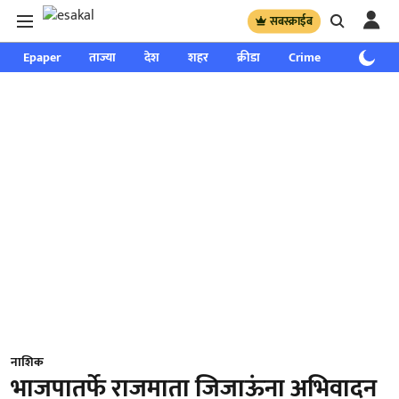
सबस्क्राईब
Epaper
ताज्या
देश
शहर
क्रीडा
Crime
साप्ताहिक
नाशिक
भाजपातर्फे राजमाता जिजाऊंना अभिवादन