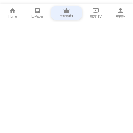
सबस्क्राईब
Home
E-Paper
लाईव्ह TV
सकाळ+
⌄
Marathi News
⌄
About Esakal
⌄
Digital Products
⌄
Sakal Programs
⌄
Print Products