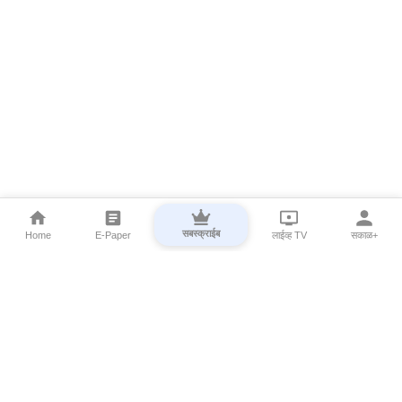
सबस्क्राईब
Home
E-Paper
लाईव्ह TV
सकाळ+