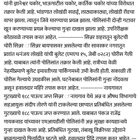
यांनी ज्ञानेश्वर चकोर, भाऊपाटील चकोर, कार्तिक चकोर यांच्या विरोधात
तक्रार केली आहे. भांडणात लोखंडी सळई, लाठ्याकाठ्या, लोखंडी रॉडचा
वापर झाला. त्यातून जिवे मारण्याचा प्रयत्न झाला. पोलिसांनी दोन्ही गटावर
खून करण्याच्या प्रयत्न केल्याचा गुन्हा दाखल झाला आहे. उपनिरीक्षक
कोठावळे तपास करत आहेत. ---------------- सिन्नर शहरातून बुलेटची
चोरी सिन्नर ः सिन्नर बायपासवर असलेल्या वीर सावरकर नगरातून
प्रशांत धनंजय लोखंडे यांची बुलेट (एमएच १५, जेबी ०२८२) चोरीस गेली
आहे. याबाबत त्यांनी पोलिसांत तक्रार केली आहे. रात्रीच्या वेळी
नेहमीप्रमाणे बुलेट इमारतीच्या पार्किंगमध्ये उभी केली होती. सकाळी ती
चोरीस गेल्याचे उघडकीस आले. घटनेबाबत पोलिसांनी गुन्हा नोंदवला
असून हवालदार महिरे तपास करत आहेत. -------------- नायगावत
गुटख्याचे १८८ पाऊच जप्त सिन्नर ः नायगाव येथे अन्न व औषध विभागाचे
सहआयुक्त संदीप तोरणे यांनी टाकलेल्या छाप्यात प्रतिबंधित असलेल्या
गुटख्याचे १८८ पाऊच जप्त करण्यात आले. याबाबत पंकज राजेंद्र
गायकवाड यांच्यावर एमआयडीसी पोलिसांनी अन्न सुरक्षा कायद्यान्वये
गुन्हा दाखल केला आहे. प्रतिबंधित गुटखा, तंबाखू विक्रीच्या उद्देशाने
बाळगल्याचे फिर्यादीत म्हटले आहे. हवालदार शिंदे तपास करत आहेत. ---