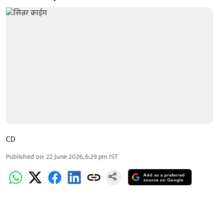
CD
Published on
:
22 June 2026, 6:29 pm
IST
Add as a preferred
source on Google