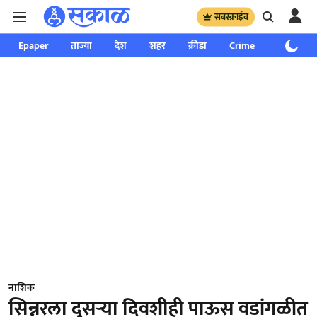
सबस्क्राईब
Epaper
ताज्या
देश
शहर
क्रीडा
Crime
साप्ताहिक
नाशिक
सिन्नरला दुसऱ्या दिवशीही पाऊस वडांगळीत