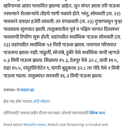
खरिपाच्या आशा पल्लवित झाल्या आहेत. जून संपत आला तरी पाऊस
नसल्याने शेतकऱ्यांचे तोंडचे पाणी पळाले होते. परंतु, सोमवारी (ता. २२)
पावसाने दमदार हजेरी लावली. तर मंगळवारी (ता. २३) दुपारपासून पुन्हा
पावसाला सुरुवात झाली. तालुक्यातील पूर्व व पश्चिम भागात दिवसभर
पावसाची रिपरिप सुरू होती. वडांगळीत सर्वाधिक पाऊस सोमवारी (ता.
२३) वडांगळीत सर्वाधिक ५१ मिमी पाऊस झाला. नायगाव परिसरात
पाऊसच झाला नाही. पांढुर्ली, सोनांबे, डुबेरे येथे सर्वाधिक कमी म्हणजे
०.३ मिमी पाऊस झाला. सिन्नरला १५.३, देवपूर येथे ३२.८, वावी ११.५,
शहा १५.५, नांदूरशिंगोटेत ९, पांगरी बुद्रुकला ३२.८ तर गोंदे येथे ९ मिमी
पाऊस पडला. तालुक्यात सरासरी १६.२ मिमी पाऊस झाला.
सकाळ+ चे
सदस्य व्हा
ब्रेक घ्या, डोकं चालवा,
कोडे सोडवा
!
शॉपिंगसाठी 'सकाळ प्राईम डील्स'च्या भन्नाट ऑफर्स पाहण्यासाठी
क्लिक करा
.
Read latest
Marathi news
, Watch Live Streaming on Esakal and