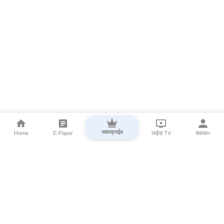
सबस्क्राईब
Home
E-Paper
लाईव्ह TV
सकाळ+