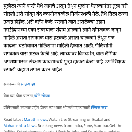
मुलीला त्याने पास्ते येथे जायचे असून तेथून मुलांना घेतल्यानंतर तुला घरी
सोडतो असे सांगून बंद कंपनीजवळील निर्जनस्थळी नेले. तेथे तिला लज्जा
उत्पन्न होईल, असे वर्तन केले. रस्त्याने जात असलेल्या उडान
फाउंडेशनच्या एका सदस्याला संशय आल्याने त्याने व्हॅनजवळ जावून
पाहिले असता सपकाळ यास हटकले असता चालकाने तेथून पळ
काढला. घटनेबाबत पोलिसांना माहिती देण्यात आली. पोलिसांनी
सपकाळ यास अटक केली आहे. त्याच्यावर विनयभंग, बाल लैंगिक
अपराधापासन संरक्षण कायद्यान्वये गुन्हा दाखल केला आहे. उपनिरीक्षक
रुपाली चव्हाण तपास करत आहेत.
सकाळ+ चे
सदस्य व्हा
ब्रेक घ्या, डोकं चालवा,
कोडे सोडवा
!
शॉपिंगसाठी 'सकाळ प्राईम डील्स'च्या भन्नाट ऑफर्स पाहण्यासाठी
क्लिक करा
.
Read latest
Marathi news
, Watch Live Streaming on Esakal and
Maharashtra News
. Breaking news from India, Pune, Mumbai. Get the
Politics, Entertainment, Sports, Lifestyle, Jobs, and Education updates,