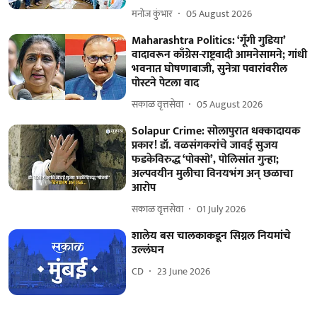
मनोज कुंभार
05 August 2026
Maharashtra Politics: ‘गूँगी गुडिया’
वादावरून काँग्रेस-राष्ट्रवादी आमनेसामने; गांधी
भवनात घोषणाबाजी, सुनेत्रा पवारांवरील
पोस्टने पेटला वाद
सकाळ वृत्तसेवा
05 August 2026
Solapur Crime: सोलापुरात धक्कादायक
प्रकार! डॉ. वळसंगकरांचे जावई सुजय
फडकेविरुद्ध ‘पोक्सो’, पोलिसांत गुन्हा;
अल्पवयीन मुलीचा विनयभंग अन्‌ छळाचा
आरोप
सकाळ वृत्तसेवा
01 July 2026
शालेय बस चालकाकडून सिग्नल नियमांचे
उल्लंघन
CD
23 June 2026