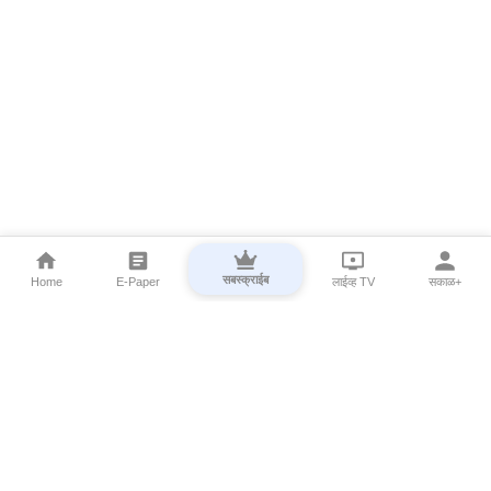
सबस्क्राईब
Home
E-Paper
लाईव्ह TV
सकाळ+