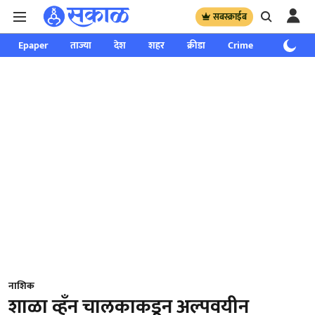
सबस्क्राईब
Epaper
ताज्या
देश
शहर
क्रीडा
Crime
साप्ताहिक
नाशिक
शाळा व्हँन चालकाकडून अल्पवयीन