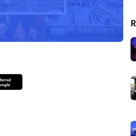
R
ferred
oogle