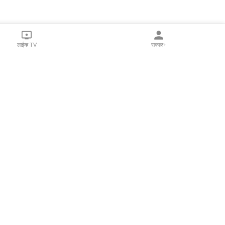
लाईव्ह TV
सकाळ+
l Programs
Print Products
Sakal Saptahik