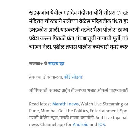
खडकजांब येथील महादेव मंदीरात चोरी सोग्रस ः ख
मंदिरात चोरट्याने रात्रीच्या वेळेस मंदिरातील पंधर
उघडकीस आली.याप्रकरणी वडनेर भैरव पोलीस ठाण्यात 
प्रवेश करून पितळी घंटा, पंचधातूची नागाची मूर्ती,
चोरून नेला. पुढील तपास पोलीस कर्मचारी घुमरे कर
सकाळ+ चे
सदस्य व्हा
ब्रेक घ्या, डोकं चालवा,
कोडे सोडवा
!
शॉपिंगसाठी 'सकाळ प्राईम डील्स'च्या भन्नाट ऑफर्स पाहण्यासा
Read latest
Marathi news
, Watch Live Streaming o
Pune, Mumbai. Get the Politics, Entertainment, Sports
मराठी ब्रेकिंग न्यूज, मराठी ताज्या घडामोडी. And Live t
news Channel app for
Android
and
IOS
.