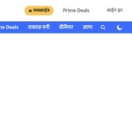
Prime Deals
साईन इन
सबस्क्राईब
me Deals
सकाळ मनी
प्रीमियर
आणखी
राशी भविष्य