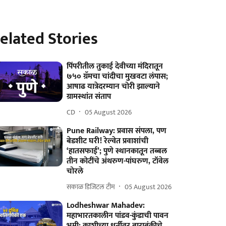
elated Stories
पिंपरीतील तुकाई देवीच्या मंदिरातून
७५० ग्रॅमचा चांदीचा मुखवटा लंपास;
आषाढ यात्रेदरम्यान चोरी झाल्याने
ग्रामस्थांत संताप
CD
05 August 2026
Pune Railway: प्रवास संपला, पण
बेडशीट घरी! रेल्वेत प्रवाशांची
‘हातसफाई’; पुणे स्थानकातून तब्बल
तीन कोटींचे अंथरुण-पांघरुण, टॉवेल
चोरले
सकाळ डिजिटल टीम
05 August 2026
Lodheshwar Mahadev:
महाभारतकालीन पांडव-कुंडाची पावन
भूमी; काशीच्या धर्तीवर बाराबंकीचे