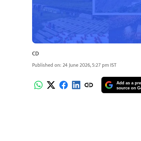
CD
Published on
:
24 June 2026, 5:27 pm
IST
Add as a pre
source on G