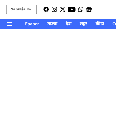
सबस्क्राईब करा
Epaper
ताज्या
देश
शहर
क्रीडा
C