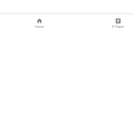
Home
E-Paper
Follow Us
Marathi News
Maharashtra N