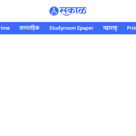
rime
साप्ताहिक
Studyroom Epaper
महाराष्ट्र
Pri