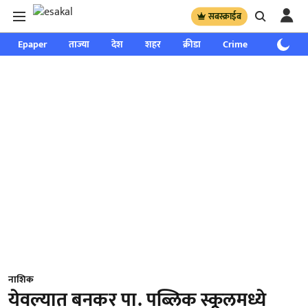
सबस्क्राईब
Epaper
ताज्या
देश
शहर
क्रीडा
Crime
साप्ताहिक
नाशिक
येवल्यात बनकर पा. पब्लिक स्कूलमध्ये