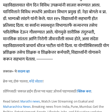
महाविद्यालयात योग दिन विविध उपक्रमांनी साजरा करण्यात आला.
यानिमित्ताने विविध स्पर्धांचे आयोजन विभाग प्रमुख डॉ. नेहा बोगले व प्रा.
डॉ. भाग्यश्री लांडगे यांनी केले. यात ११५ विद्यार्थ्यांनी सहभागी होत
प्रतिसाद दिला. या सर्वांना स्वस्थवृत्त विभागातर्फे सन्मानपत्र तसेच
पारितोषिक देऊन गौरवण्यात आले. योगमुळे शारीरिक तंदुरुस्ती,
मानसिक शांतता आणि निरोगी जीवनशैली साध्य होते, असा संदेश
महाविद्यालयाचे प्राचार्य धीरज पाटील यांनी दिला. या योगशिबिरासाठी योग
प्रशिक्षक तसेच शिक्षक व शिक्षकेत्तर कर्मचारी, विद्यार्थ्यांनी योगासने
करून सहभाग घेतला. -------------
सकाळ+ चे
सदस्य व्हा
ब्रेक घ्या, डोकं चालवा,
कोडे सोडवा
!
शॉपिंगसाठी 'सकाळ प्राईम डील्स'च्या भन्नाट ऑफर्स पाहण्यासाठी
क्लिक करा
.
Read latest
Marathi news
, Watch Live Streaming on Esakal and
Maharashtra News
. Breaking news from India, Pune, Mumbai. Get the
Politics, Entertainment, Sports, Lifestyle, Jobs, and Education updates,