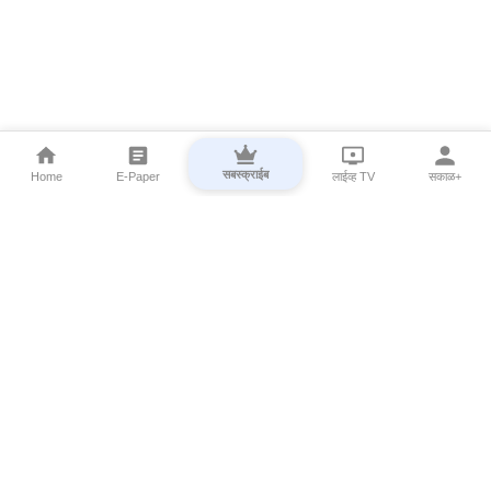
सबस्क्राईब
Home
E-Paper
लाईव्ह TV
सकाळ+
⌄
Marathi News
⌄
About Esakal
⌄