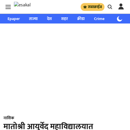
सबस्क्राईब
Epaper
ताज्या
देश
शहर
क्रीडा
Crime
साप्ताहिक
नाशिक
मातोश्री आयुर्वेद महाविद्यालयात