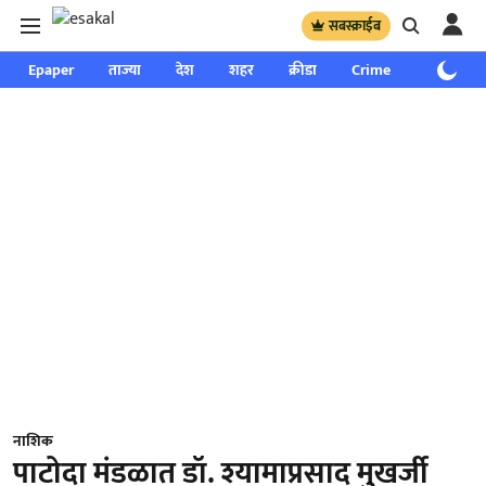
सबस्क्राईब
Epaper
ताज्या
देश
शहर
क्रीडा
Crime
साप्ताहिक
नाशिक
पाटोदा मंडळात डॉ. श्यामाप्रसाद मुखर्जी