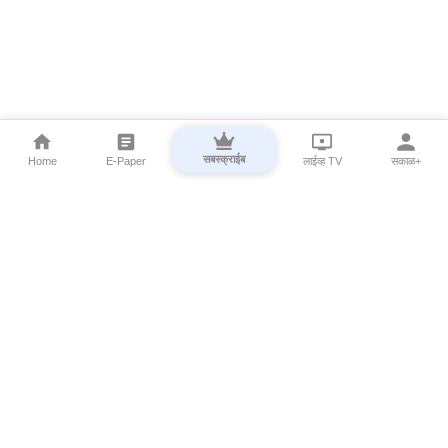
सबस्क्राईब
Home
E-Paper
लाईव्ह TV
सकाळ+
⌄
Marathi News
⌄
About Esakal
⌄