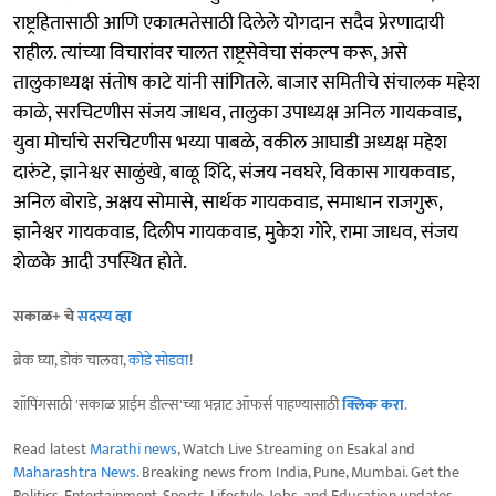
राष्ट्रहितासाठी आणि एकात्मतेसाठी दिलेले योगदान सदैव प्रेरणादायी
राहील. त्यांच्या विचारांवर चालत राष्ट्रसेवेचा संकल्प करू, असे
तालुकाध्यक्ष संतोष काटे यांनी सांगितले. बाजार समितीचे संचालक महेश
काळे, सरचिटणीस संजय जाधव, तालुका उपाध्यक्ष अनिल गायकवाड,
युवा मोर्चाचे सरचिटणीस भय्या पाबळे, वकील आघाडी अध्यक्ष महेश
दारुंटे, ज्ञानेश्वर साळुंखे, बाळू शिंदे, संजय नवघरे, विकास गायकवाड,
अनिल बोराडे, अक्षय सोमासे, सार्थक गायकवाड, समाधान राजगुरू,
ज्ञानेश्वर गायकवाड, दिलीप गायकवाड, मुकेश गोरे, रामा जाधव, संजय
शेळके आदी उपस्थित होते.
सकाळ+ चे
सदस्य व्हा
ब्रेक घ्या, डोकं चालवा,
कोडे सोडवा
!
शॉपिंगसाठी 'सकाळ प्राईम डील्स'च्या भन्नाट ऑफर्स पाहण्यासाठी
क्लिक करा
.
Read latest
Marathi news
, Watch Live Streaming on Esakal and
Maharashtra News
. Breaking news from India, Pune, Mumbai. Get the
Politics, Entertainment, Sports, Lifestyle, Jobs, and Education updates,