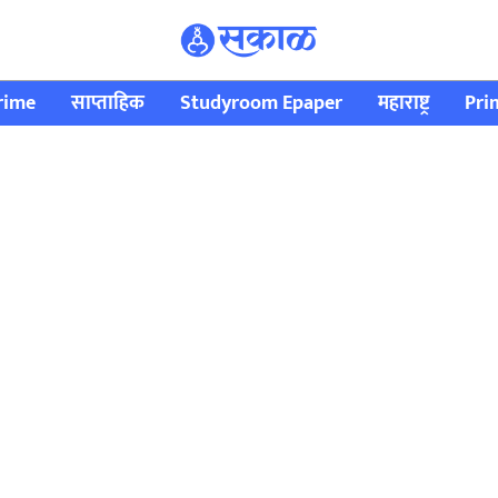
rime
साप्ताहिक
Studyroom Epaper
महाराष्ट्र
Pri