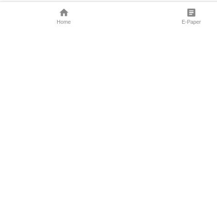
Home
E-Paper
Follow Us
Marathi News
Maharashtra N
Entertainment 
Sports News