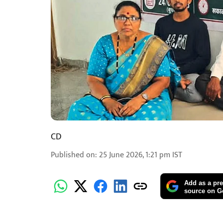
CD
Published on
:
25 June 2026, 1:21 pm
IST
Add as a pre
source on G