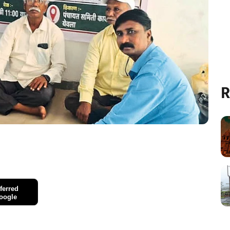
R
ferred
oogle