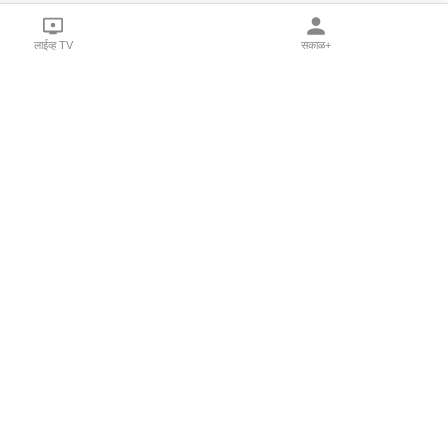
लाईव्ह TV
सकाळ+
l Programs
Print Products
Sakal Saptahik
hka
Family Doctor
 Crowdfunding
Sakal Publications