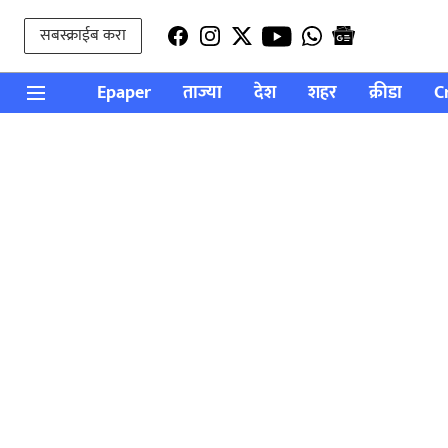
सबस्क्राईब करा
Epaper
ताज्या
देश
शहर
क्रीडा
C