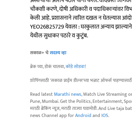
असल्याचा आरोप पठारे यांनी केला. वादग्रस्त जागेवरील
चौकशी करणे, दोषी अधिकारी व पदाधिकाऱ्यांवर विभ
केली आहे. प्रशासनाने त्वरित दखल न घेतल्यास आंदो
YEO26B25729 येवला : घरकुलात अन्याय झाल्यान
येथील सुधाकर पठारे व कुटुंब.
सकाळ+ चे
सदस्य व्हा
ब्रेक घ्या, डोकं चालवा,
कोडे सोडवा
!
शॉपिंगसाठी 'सकाळ प्राईम डील्स'च्या भन्नाट ऑफर्स पाहण्यासा
Read latest
Marathi news
, Watch Live Streaming o
Pune, Mumbai. Get the Politics, Entertainment, Sports
मराठी ब्रेकिंग न्यूज, मराठी ताज्या घडामोडी. And Live t
news Channel app for
Android
and
IOS
.