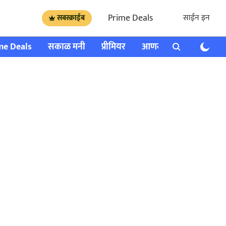
Prime Deals
साईन इन
सबस्क्राईब
me Deals
सकाळ मनी
प्रीमियर
आणखी
राशी भविष्य