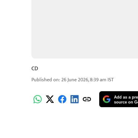
CD
Published on
:
26 June 2026, 8:39 am
IST
Add as a pre
source on G