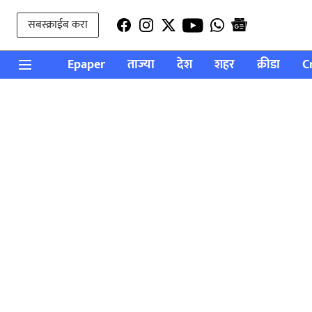
सबस्क्राईब करा
Epaper
ताज्या
देश
शहर
क्रीडा
C