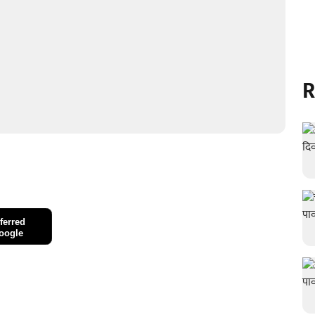
R
ferred
oogle