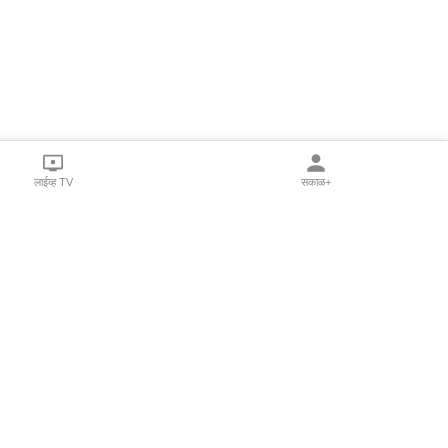
लाईव्ह TV
सकाळ+