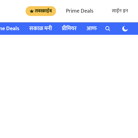
Prime Deals
साईन इन
सबस्क्राईब
me Deals
सकाळ मनी
प्रीमियर
आणखी
राशी भविष्य