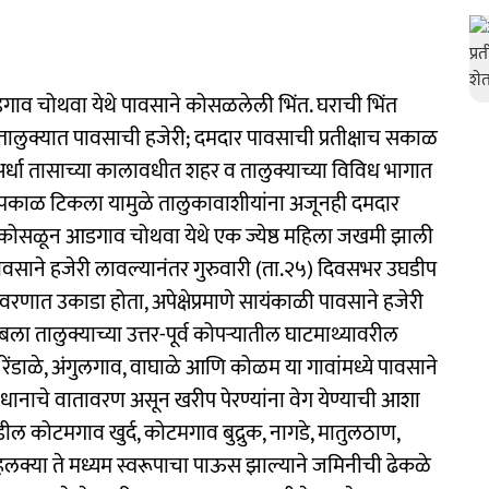
आडगाव चोथवा येथे पावसाने कोसळलेली भिंत. घराची भिंत
ुक्यात पावसाची हजेरी; दमदार पावसाची प्रतीक्षाच सकाळ
 अर्धा तासाच्या कालावधीत शहर व तालुक्याच्या विविध भागात
पकाळ टिकला यामुळे तालुकावाशीयांना अजूनही दमदार
िंत कोसळून आडगाव चोथवा येथे एक ज्येष्ठ महिला जखमी झाली
 पावसाने हजेरी लावल्यानंतर गुरुवारी (ता.२५) दिवसभर उघडीप
रणात उकाडा होता, अपेक्षेप्रमाणे सायंकाळी पावसाने हजेरी
ा तालुक्याच्या उत्तर-पूर्व कोपऱ्यातील घाटमाथ्यावरील
 रेंडाळे, अंगुलगाव, वाघाळे आणि कोळम या गावांमध्ये पावसाने
माधानाचे वातावरण असून खरीप पेरण्यांना वेग येण्याची आशा
कडील कोटमगाव खुर्द, कोटमगाव बुद्रुक, नागडे, मातुलठाण,
क्या ते मध्यम स्वरूपाचा पाऊस झाल्याने जमिनीची ढेकळे