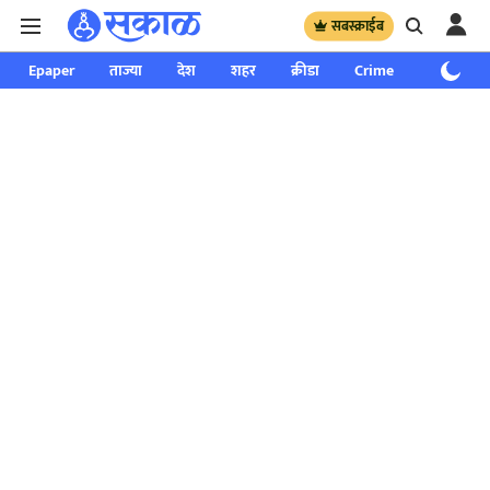
सबस्क्राईब
Epaper
ताज्या
देश
शहर
क्रीडा
Crime
साप्ताहिक