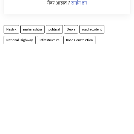
मेंबर आहात ?
साईन इन
Nashik
maharashtra
political
Deola
road accident
National Highway
Infrastructure
Road Construction