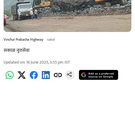
Vinchur Prakasha Highway
sakal
सकाळ वृत्तसेवा
Updated on
:
16 June 2025, 3:55 pm
IST
Add as a preferred
source on Google