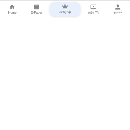
सबस्क्राईब
Home
E-Paper
लाईव्ह TV
सकाळ+
⌄
Marathi News
⌄
About Esakal
⌄
Digital Products
⌄
Sakal Programs
⌄
Print Products