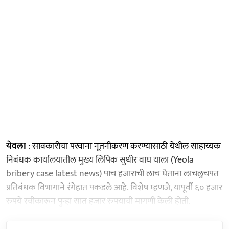
येवला
: सावकारीचा परवाना नूतनीकरण करण्यासाठी येथील साहाय्यक
निबंधक कार्यालयातील मुख्य लिपिक सुधीर वाघ याला (Yeola
bribery case latest news) पाच हजाराची लाच घेताना लाचलुचपत
प्रतिबंधक विभागाने रंगेहात पकडले आहे. विशेष म्हणजे, यापूर्वी ६० हजार
रुपये स्वीकारून पुन्हा सात हजार रुपयाची मागणी केली होती.