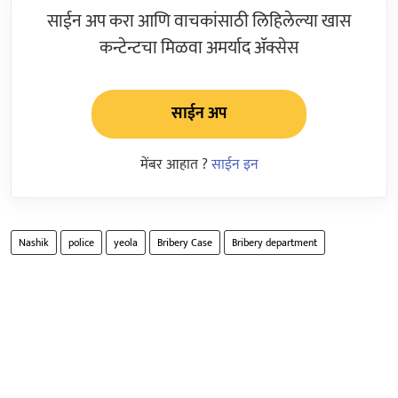
साईन अप करा आणि वाचकांसाठी लिहिलेल्या खास
कन्टेन्टचा मिळवा अमर्याद ॲक्सेस
साईन अप
मेंबर आहात ?
साईन इन
Nashik
police
yeola
Bribery Case
Bribery department