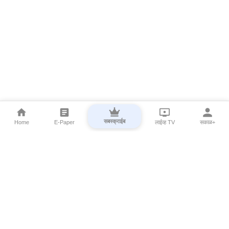
सबस्क्राईब
Home
E-Paper
लाईव्ह TV
सकाळ+