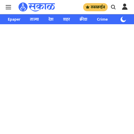
सबस्क्राईब
Epaper
ताज्या
देश
शहर
क्रीडा
Crime
साप्ताहिक