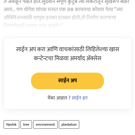
ते जवळून पाहत होते.सुदैवाने संपूर्ण कुटुंब त्या संकटातून सुखरूप बाहेर
आलं… पण योगेश यांच्या मनात एक प्रश्न कायमचा कोरला गेला “ज्या
ऑक्सिजनसाठी माणूस इतका हतबल होतो,तो निर्माण करणाऱ्या
निसर्गासाठी आपण काय करतो?”
साईन अप करा आणि वाचकांसाठी लिहिलेल्या खास
कन्टेन्टचा मिळवा अमर्याद ॲक्सेस
साईन अप
मेंबर आहात ?
साईन इन
Nashik
tree
environment
plantation