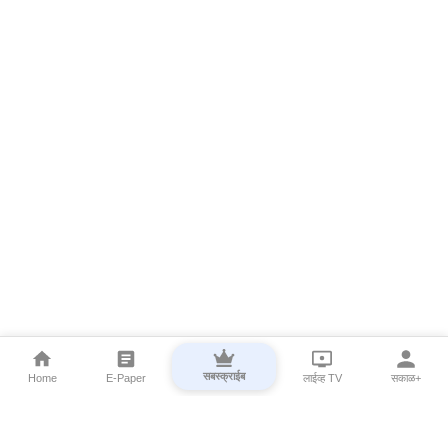
सबस्क्राईब
Home
E-Paper
लाईव्ह TV
सकाळ+