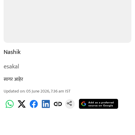
Nashik
esakal
सागर आहेर
Updated on
:
05 June 2026, 7:36 am
IST
Add as a preferred
source on Google