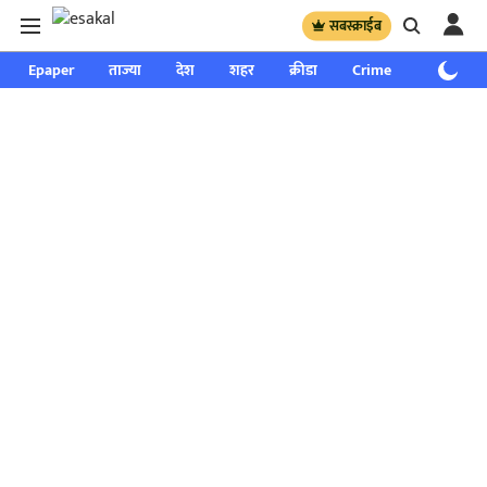
सबस्क्राईब
Epaper
ताज्या
देश
शहर
क्रीडा
Crime
साप्ताहिक