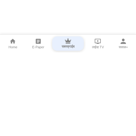
सबस्क्राईब
Home
E-Paper
लाईव्ह TV
सकाळ+
⌄
Marathi News
⌄
About Esakal
⌄
Digital Products