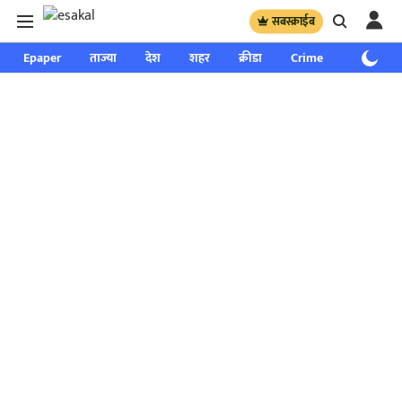
सबस्क्राईब
Epaper
ताज्या
देश
शहर
क्रीडा
Crime
साप्ताहिक