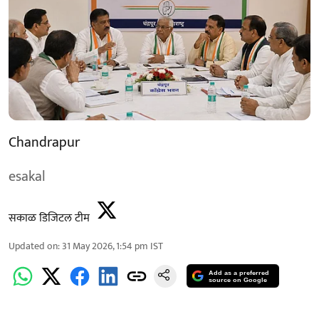
Chandrapur
esakal
सकाळ डिजिटल टीम
Updated on
:
31 May 2026, 1:54 pm
IST
Add as a preferred
source on Google