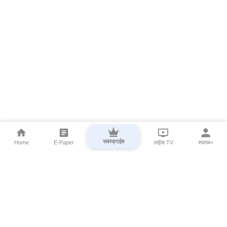
सबस्क्राईब
Home
E-Paper
लाईव्ह TV
सकाळ+