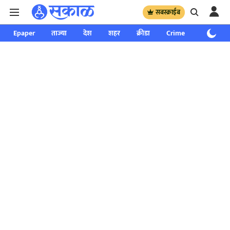
सबस्क्राईब
Epaper
ताज्या
देश
शहर
क्रीडा
Crime
साप्ताहिक