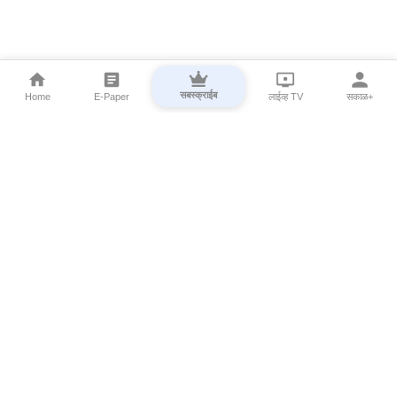
सबस्क्राईब
Home
E-Paper
लाईव्ह TV
सकाळ+
⌄
Marathi News
⌄
About Esakal
⌄
Digital Products
⌄
Sakal Programs