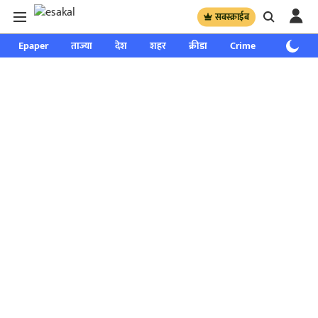
सबस्क्राईब
Epaper
ताज्या
देश
शहर
क्रीडा
Crime
साप्ताहिक