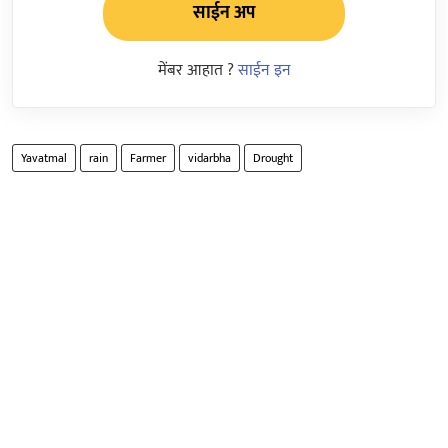
साईन अप
मेंबर आहात ?
साईन इन
Yavatmal
rain
Farmer
vidarbha
Drought