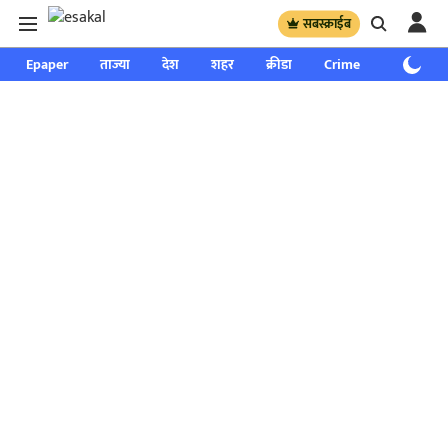
सबस्क्राईब
Epaper
ताज्या
देश
शहर
क्रीडा
Crime
साप्ताहिक