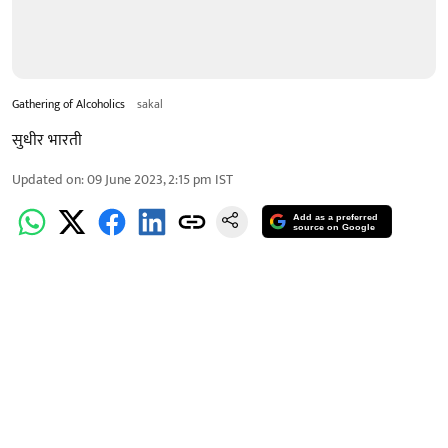
Gathering of Alcoholics
sakal
सुधीर भारती
Updated on
:
09 June 2023, 2:15 pm
IST
Add as a preferred
source on Google