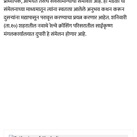
प्राध्यापक, अभियंते तसेच सर्वसामान्यांचा समावेश आहे. ही मंडळी या
संमेलनाच्या माध्यमातून त्यांना स्वतःला आलेले अनुभव कथन करून
दुसऱ्यांना मद्यापासून परावृत्त करण्याचा प्रयत्न करणार आहेत. शनिवारी
(ता.१०) शहरातील नवाथे रेल्वे क्रॉसिंग परिसरातील साईकृष्ण
मंगलकार्यालयात दुपारी हे संमेलन होणार आहे.