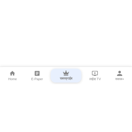
सबस्क्राईब
Home
E-Paper
लाईव्ह TV
सकाळ+