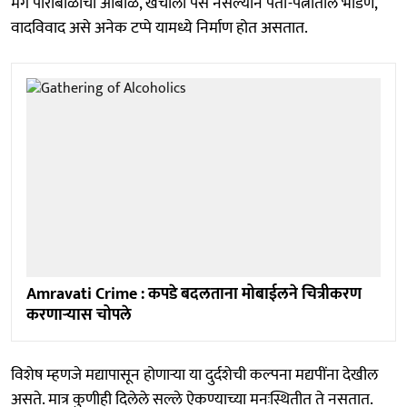
मग पोराबाळांची आबाळ, खर्चाला पैसे नसल्याने पती-पत्नीतील भांडणे,
वादविवाद असे अनेक टप्पे यामध्ये निर्माण होत असतात.
Amravati Crime : कपडे बदलताना मोबाईलने चित्रीकरण
करणाऱ्यास चोपले
विशेष म्हणजे मद्यापासून होणाऱ्या या दुर्दशेची कल्पना मद्यपींना देखील
असते. मात्र कुणीही दिलेले सल्ले ऐकण्याच्या मनःस्थितीत ते नसतात.