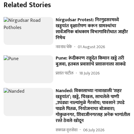
Related Stories
Nirgudsar Protest: निरगुडसरमध्ये
खड्ड्यांत वृक्षारोपण करून ग्रामस्थांचा
सार्वजनिक बांधकाम विभागाविरोधात जाहीर
निषेध
नवनाथ भेके
01 August 2026
Pune: रूंदीकरण राहूदेत किमान खड्डे तरी
बुजवा, हतबल प्रवाशांचे प्रशासनाला साकडे
प्रशांत पाटील
18 July 2026
Nanded: विकासाच्या नावाखाली ‘शहर
खड्ड्यांत’; खड्डे, चिखल, साचलेले पाणी
,उघड्या नाल्यांमुळे गैरसोय; पावसाने उघडे
पाडले पितळ, नियोजनाचा बोजवारा;
गोकुळनगर, शिवाजीनगरसह अनेक भागांतील
रस्ते ठेवले खोदून
सकाळ वृत्तसेवा
06 July 2026