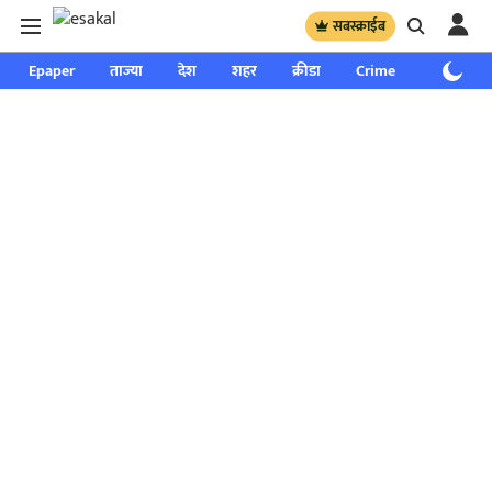
सबस्क्राईब
Epaper
ताज्या
देश
शहर
क्रीडा
Crime
साप्ताहिक