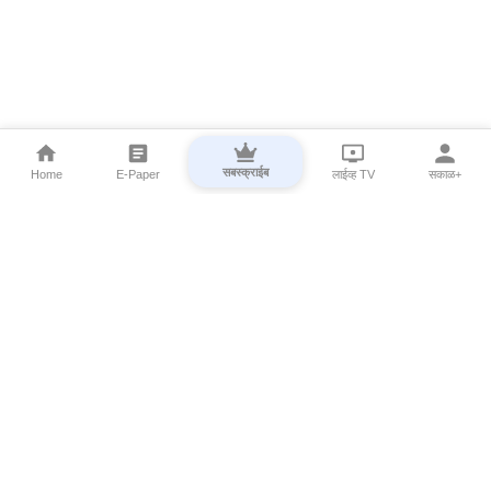
सबस्क्राईब
Home
E-Paper
लाईव्ह TV
सकाळ+
⌄
Marathi News
⌄
About Esakal
⌄
Digital Products