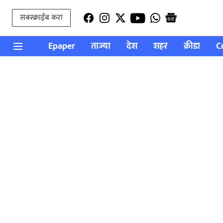
सबस्क्राईब करा
Epaper
ताज्या
देश
शहर
क्रीडा
C