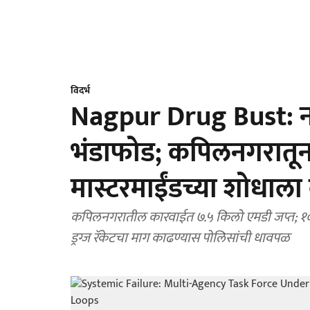
विदर्भ
Nagpur Drug Bust: नाग
भंडाफोड; कपिलनगरातून
मास्टरमाईंडच्या शोधाला 
कपिलनगरातील कारवाईत ७.५ किलो एमडी जप्त; १० को
ड्रग्ज रॅकेटचा माग काढण्यास पोलिसांची धावपळ