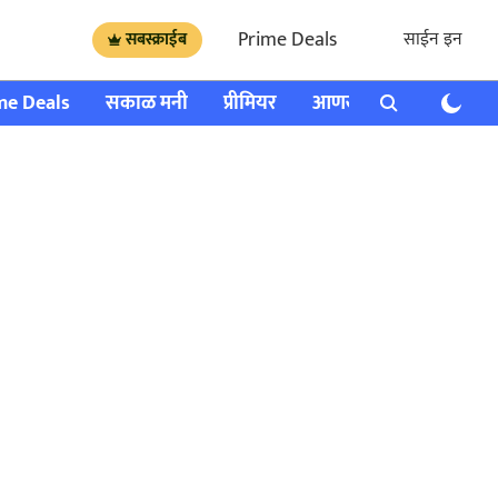
Prime Deals
साईन इन
सबस्क्राईब
me Deals
सकाळ मनी
प्रीमियर
आणखी
राशी भविष्य