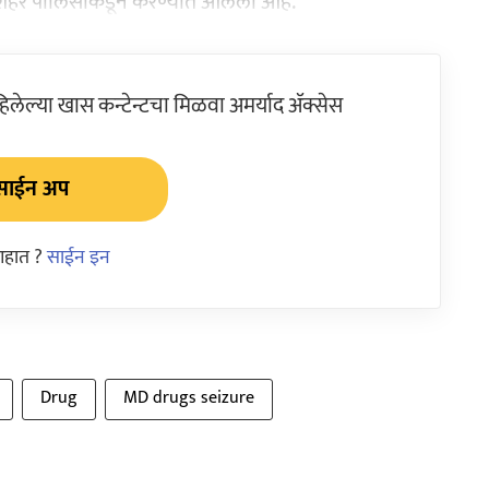
ाई शहर पोलिसांकडून करण्यात आलेली आहे.
ेल्या खास कन्टेन्टचा मिळवा अमर्याद ॲक्सेस
साईन अप
आहात ?
साईन इन
Drug
MD drugs seizure