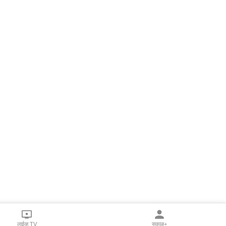
लाईव्ह TV
सकाळ+