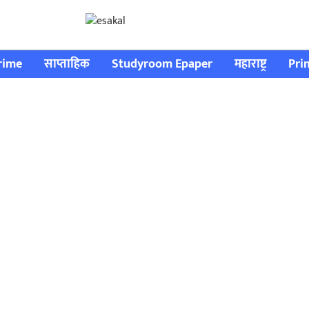
rime
साप्ताहिक
Studyroom Epaper
महाराष्ट्र
Pri