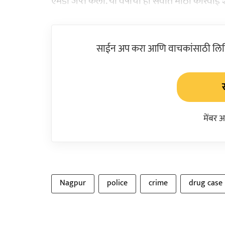
एमडी जप्त केली. या वर्षीची ही सर्वात मोठी कारव
साईन अप करा आणि वाचकांसाठी लिहिल
मेंबर 
Nagpur
police
crime
drug case