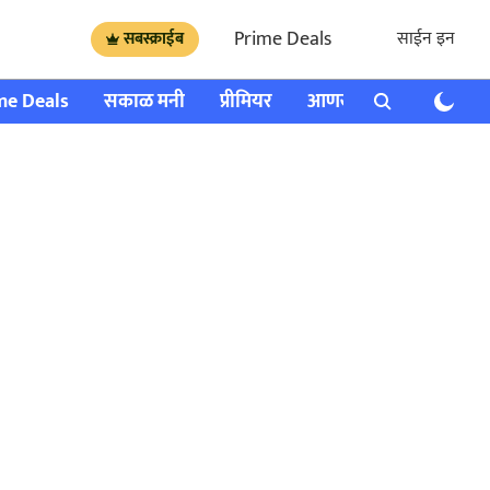
Prime Deals
साईन इन
सबस्क्राईब
me Deals
सकाळ मनी
प्रीमियर
आणखी
राशी भविष्य