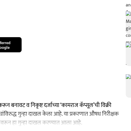
ferred
oogle
करून बनावट व निकृष्ट दर्जाच्या ‘कामराज कॅप्सूल’ची विक्री
ंविरुद्ध गुन्हा दाखल केला आहे. या प्रकरणात औषध निरीक्षक
्रारीवरून हा गुन्हा दाखल करण्यात आला आहे.