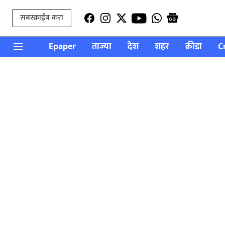
सबस्क्राईब करा
Epaper
ताज्या
देश
शहर
क्रीडा
C