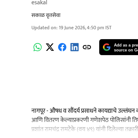
esakal
सकाळ वृत्तसेवा
Updated on
:
19 June 2026, 4:50 pm
IST
Add as a pre
source on G
नागपूर - औषध व सौंदर्य प्रसाधने कायद्याचे उल्लंघन 
आणि वितरण केल्याप्रकरणी गणेशपेठ पोलिसांनी तिघा
प्रशांत रामचंद्र रामटेके (वय ४९) यांनी दिलेल्या तक