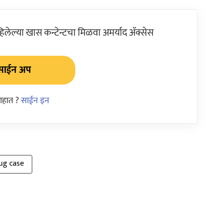
ेल्या खास कन्टेन्टचा मिळवा अमर्याद ॲक्सेस
साईन अप
आहात ?
साईन इन
ug case