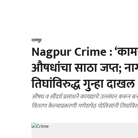
नागपूर
Nagpur Crime : ‘कामर
औषधांचा साठा जप्त; नाग
तिघांविरुद्ध गुन्हा दाखल
औषध व सौंदर्य प्रसाधने कायद्याचे उल्लंघन करून बना
वितरण केल्याप्रकरणी गणेशपेठ पोलिसांनी तिघांविरुद