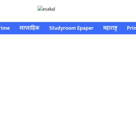
rime
साप्ताहिक
Studyroom Epaper
महाराष्ट्र
Pri