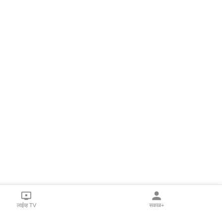
लाईव्ह TV
सकाळ+