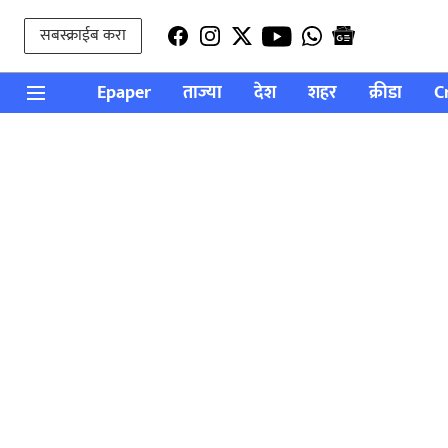
सबस्क्राईब करा
Epaper
ताज्या
देश
शहर
क्रीडा
C