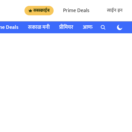
Prime Deals
साईन इन
सबस्क्राईब
me Deals
सकाळ मनी
प्रीमियर
आणखी
राशी भविष्य