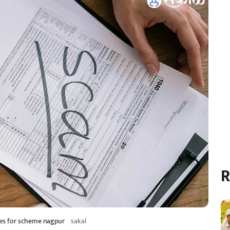
R
ates for scheme nagpur
sakal