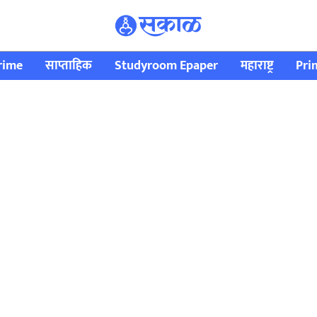
rime
साप्ताहिक
Studyroom Epaper
महाराष्ट्र
Pri