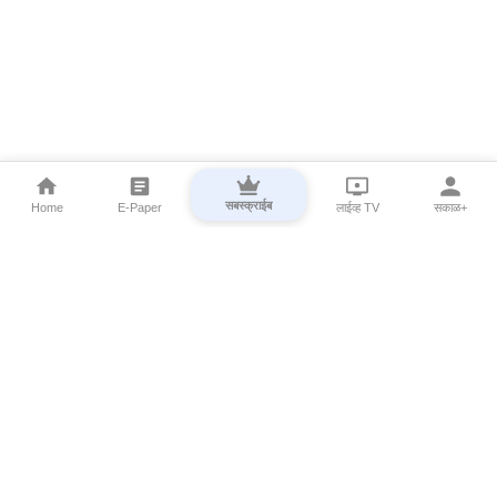
सबस्क्राईब
Home
E-Paper
लाईव्ह TV
सकाळ+
⌄
Marathi News