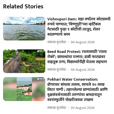
Related Stories
Vishnupuri Dam: सहा वर्षांतच कोट्यवधी
रुपये पाण्यात; ‘विष्णुपुरी’च्या व्हर्टिकल
गेटसाठी पुन्हा ९ कोटींची तरतूद, रोलर
बदलण्याचे काम
सकाळ वृत्तसेवा
04 August 2026
Beed Road Protest: रस्त्यासाठी ‘रास्ता
रोको’; ग्रामस्थांचा एल्गार; डाबी फाट्यावर
वाहतूक ठप्प; विद्यार्थ्यांनीही घेतला सहभाग
सकाळ वृत्तसेवा
04 August 2026
Pokhari Water Conservation:
डोंगरावर बांधला तलाव, साचले १० लाख
लिटर पाणी ; तहानलेल्या प्राण्यांसाठी आणि
वृक्षसंवर्धनासाठी तरुणांचा श्रमदानातून
स्वयंस्फूर्तीने पोखरीजवळ उपक्रम
सकाळ वृत्तसेवा
03 August 2026