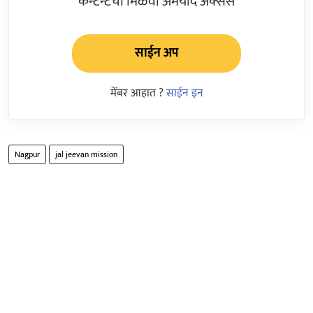
कन्टेन्टचा मिळवा अमर्याद ॲक्सेस
साईन अप
मेंबर आहात ?
साईन इन
Nagpur
jal jeevan mission