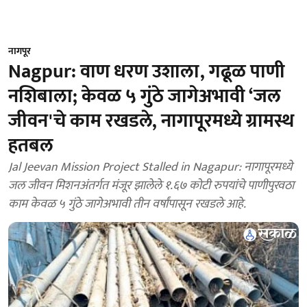
नागपूर
Nagpur: वाण धरण उशाला, गढूळ पाणी
नशिबाला; केवळ ५ गुंठे जागेअभावी ‘जल
जीवन'चे काम रखडले, नागापूरमध्ये ग्रामस्थ
हतबल
Jal Jeevan Mission Project Stalled in Nagapur: नागापूरमध्ये
जल जीवन मिशनअंतर्गत मंजूर झालेले १.६७ कोटी रुपयांचे पाणीपुरवठा
काम केवळ ५ गुंठे जागेअभावी तीन वर्षांपासून रखडले आहे.