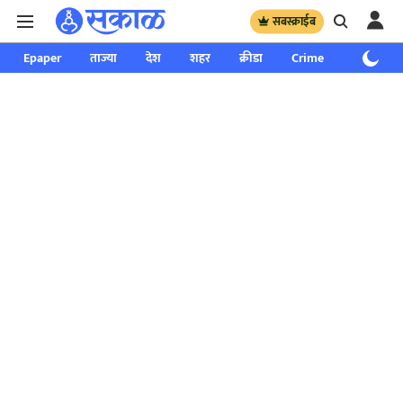
सबस्क्राईब
Epaper
ताज्या
देश
शहर
क्रीडा
Crime
साप्ताहिक