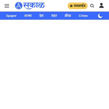
सबस्क्राईब
Epaper
ताज्या
देश
शहर
क्रीडा
Crime
साप्ताहिक