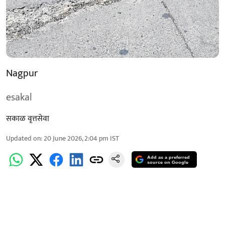
Nagpur
esakal
सकाळ वृत्तसेवा
Updated on
:
20 June 2026, 2:04 pm
IST
Add as a preferred
source on Google