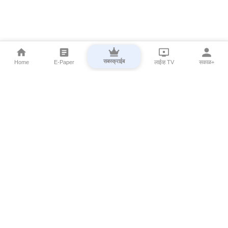
सबस्क्राईब
Home
E-Paper
लाईव्ह TV
सकाळ+
⌄
Marathi News
⌄
About Esakal
⌄
Digital Products