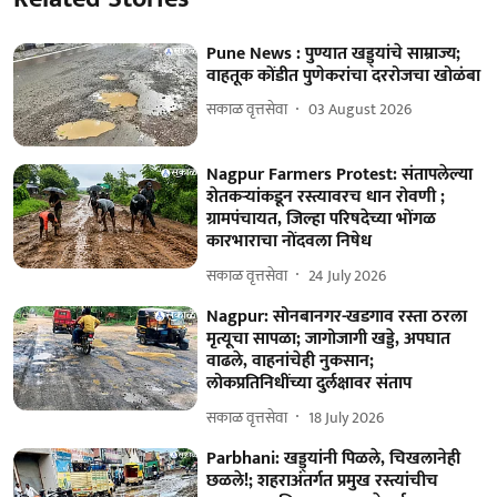
Pune News : पुण्यात खड्ड्यांचे साम्राज्य;
वाहतूक कोंडीत पुणेकरांचा दररोजचा खोळंबा
सकाळ वृत्तसेवा
03 August 2026
Nagpur Farmers Protest: संतापलेल्या
शेतकऱ्यांकडून रस्त्यावरच धान रोवणी ;
ग्रामपंचायत, जिल्हा परिषदेच्या भोंगळ
कारभाराचा नोंदवला निषेध
सकाळ वृत्तसेवा
24 July 2026
Nagpur: सोनबानगर-खडगाव रस्ता ठरला
मृत्यूचा सापळा; जागोजागी खड्डे, अपघात
वाढले, वाहनांचेही नुकसान;
लोकप्रतिनिधींच्या दुर्लक्षावर संताप
सकाळ वृत्तसेवा
18 July 2026
Parbhani: खड्ड्यांनी पिळले, चिखलानेही
छळले!; शहराअंतर्गत प्रमुख रस्त्यांचीच