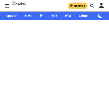
सबस्क्राईब
Epaper
ताज्या
देश
शहर
क्रीडा
Crime
साप्ताहिक