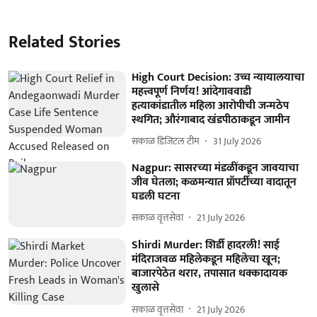
Related Stories
High Court Decision: उच्च न्यायालयाचा
महत्त्वपूर्ण निर्णय! आंदेगाववाडी
हत्याकांडातील महिला आरोपीची जन्मठेप
स्थगित; औरंगाबाद खंडपीठाकडून जामीन
सकाळ डिजिटल टीम
31 July 2026
Nagpur: सासरच्या मंडळींकडून जावयाचा
जीव घेतला; कळमन्यात प्रॉपर्टीच्या वादातून
घडली घटना
सकाळ वृत्तसेवा
21 July 2026
Shirdi Murder: शिर्डी हादरली! साई
मंदिराजवळ महिलेकडून महिलेचा खून;
बाजारपेठेत थरार, तपासात धक्कादायक
खुलासे
सकाळ वृत्तसेवा
21 July 2026