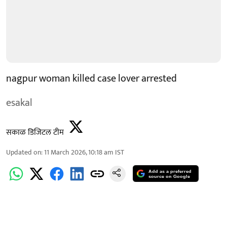
nagpur woman killed case lover arrested
esakal
सकाळ डिजिटल टीम
Updated on
:
11 March 2026, 10:18 am
IST
Add as a preferred
source on Google