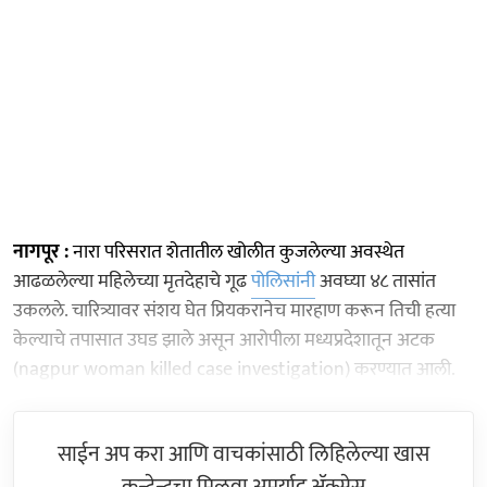
नागपूर :
नारा परिसरात शेतातील खोलीत कुजलेल्या अवस्थेत
आढळलेल्या महिलेच्या मृतदेहाचे गूढ
पोलिसांनी
अवघ्या ४८ तासांत
उकलले. चारित्र्यावर संशय घेत प्रियकरानेच मारहाण करून तिची हत्या
केल्याचे तपासात उघड झाले असून आरोपीला मध्यप्रदेशातून अटक
(nagpur woman killed case investigation) करण्यात आली.
साईन अप करा आणि वाचकांसाठी लिहिलेल्या खास
कन्टेन्टचा मिळवा अमर्याद ॲक्सेस