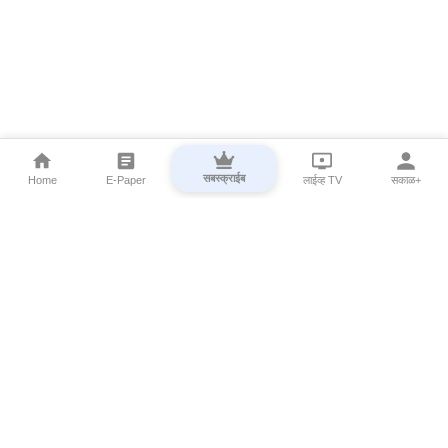
सबस्क्राईब
Home
E-Paper
लाईव्ह TV
सकाळ+
⌄
Marathi News
⌄
About Esakal