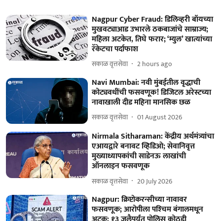
Nagpur Cyber Fraud: डिलिव्हरी बॉयच्या
मुखवट्याआड उभारले ठकबाजांचे साम्राज्य;
महिला अटकेत, तिघे फरार; ‘म्युल’ खात्यांच्या
रॅकेटचा पर्दाफाश
सकाळ वृत्तसेवा
2 hours ago
Navi Mumbai: नवी मुंबईतील वृद्धाची
कोट्यवधींची फसवणूक! डिजिटल अरेस्टच्या
नावाखाली दीड महिना मानसिक छळ
सकाळ वृत्तसेवा
01 August 2026
Nirmala Sitharaman: केंद्रीय अर्थमंत्र्यांचा
एआयद्वारे बनावट व्हिडिओ; सेवानिवृत्त
मुख्याध्यापकांची साडेनऊ लाखांची
ऑनलाइन फसवणूक
सकाळ वृत्तसेवा
20 July 2026
Nagpur: क्रिप्टोकरन्सीच्या नावावर
फसवणूक; आरोपीला पश्‍चिम बंगालमधून
अटक; १३ जुलैपर्यंत पोलिस कोठडी