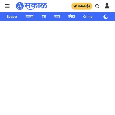
सबस्क्राईब
Epaper
ताज्या
देश
शहर
क्रीडा
Crime
साप्ताहिक