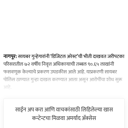
नागपूर:
सायबर गुन्हेगारांनी ‘डिजिटल अरेस्ट’ची भीती दाखवत जरीपटका
परिसरातील ७२ वर्षीय निवृत्त अधिकाऱ्याची तब्बल ९०.६५ लाखांनी
फसवणूक केल्याचे प्रकरण उघडकीस आले आहे. याप्रकरणी सायबर
पोलिस ठाण्यात गुन्हा दाखल करण्यात आला असून आरोपींचा शोध सुरू
आहे.
साईन अप करा आणि वाचकांसाठी लिहिलेल्या खास
कन्टेन्टचा मिळवा अमर्याद ॲक्सेस