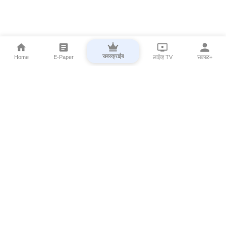
सबस्क्राईब
Home
E-Paper
लाईव्ह TV
सकाळ+
⌄
Marathi News
⌄
About Esakal
⌄
Digital Products