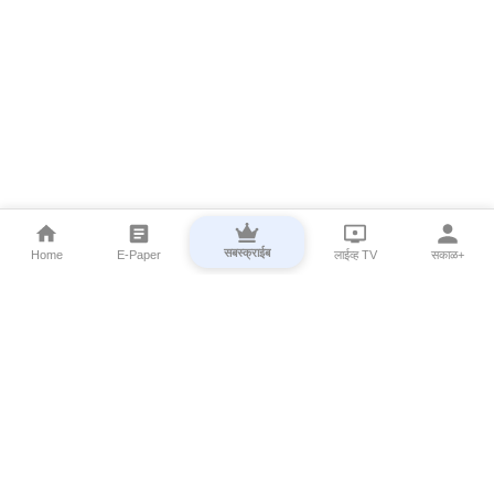
सबस्क्राईब
Home
E-Paper
लाईव्ह TV
सकाळ+
⌄
Marathi News