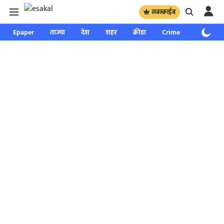
सबस्क्राईब
Epaper
ताज्या
देश
शहर
क्रीडा
Crime
साप्ताहिक