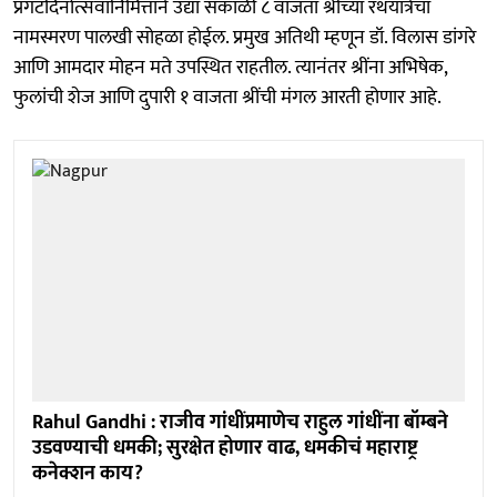
प्रगटदिनोत्सवानिमित्ताने उद्या सकाळी ८ वाजता श्रींच्या रथयात्रेचा
नामस्मरण पालखी सोहळा होईल. प्रमुख अतिथी म्हणून डॉ. विलास डांगरे
आणि आमदार मोहन मते उपस्थित राहतील. त्यानंतर श्रींना अभिषेक,
फुलांची शेज आणि दुपारी १ वाजता श्रींची मंगल आरती होणार आहे.
Rahul Gandhi : राजीव गांधींप्रमाणेच राहुल गांधींना बॉम्बने
उडवण्याची धमकी; सुरक्षेत होणार वाढ, धमकीचं महाराष्ट्र
कनेक्शन काय?