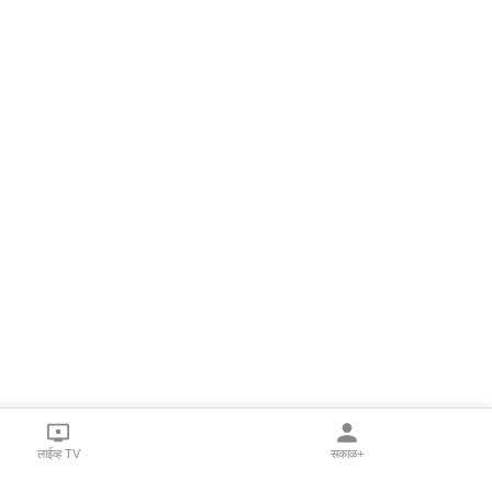
लाईव्ह TV
सकाळ+