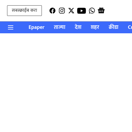
सबस्क्राईब करा
Epaper
ताज्या
देश
शहर
क्रीडा
C