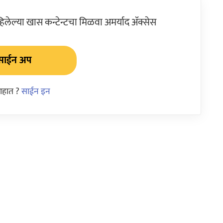
ेल्या खास कन्टेन्टचा मिळवा अमर्याद ॲक्सेस
साईन अप
आहात ?
साईन इन