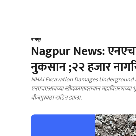
नागपूर
Nagpur News: एनएचए
नुकसान ;२२ हजार नागरिक
NHAI Excavation Damages Underground Po
एनएचएआयच्या खोदकामादरम्यान महावितरणच्या भूमि
वीजपुरवठा खंडित झाला.