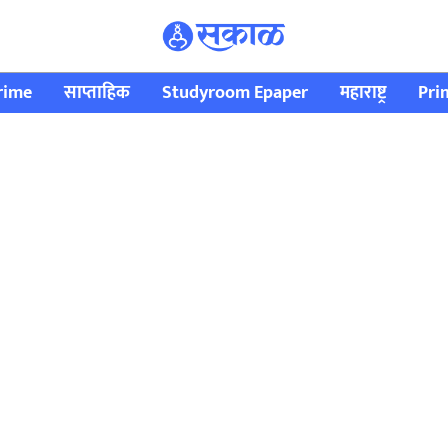
rime
साप्ताहिक
Studyroom Epaper
महाराष्ट्र
Pri