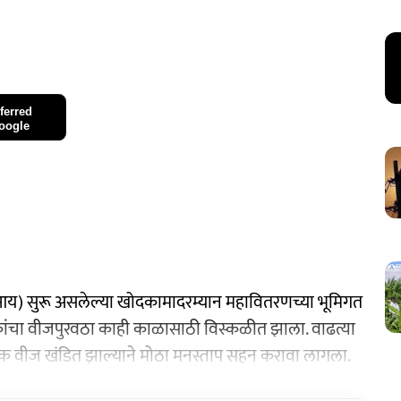
ferred
oogle
चएआय) सुरू असलेल्या खोदकामादरम्यान महावितरणच्या भूमिगत
हकांचा वीजपुरवठा काही काळासाठी विस्कळीत झाला. वाढत्या
 वीज खंडित झाल्याने मोठा मनस्ताप सहन करावा लागला.