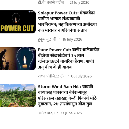
डी. के. वळसे पाटील
21 July 2026
Solapur Power Cuts: मंगळवेढा
ग्रामीण भागात संध्याकाळी
भारनियमन; महावितरणच्या अनोख्या
कारभारावर नागरिकांचा संताप
हुकूम मुलाणी ​
16 July 2026
Pune Power Cut: बाणेर-बालेवाडीत
वीजेचा खेळखंडोबा! १५ तास
ब्लॅकआऊटने नागरिक हैराण; पाणी
अन् वीज दोन्ही गायब
सकाळ डिजिटल टीम
05 July 2026
Storm Wind Rain Hit : वादळी
वाऱ्यासह पावसाचा बेबंरा-मानूर
परिसराला तडाखा; केळी पिकांचे मोठे
नुकसान, २४ तासांपासून वीज गुल
अनिल कदम
23 June 2026