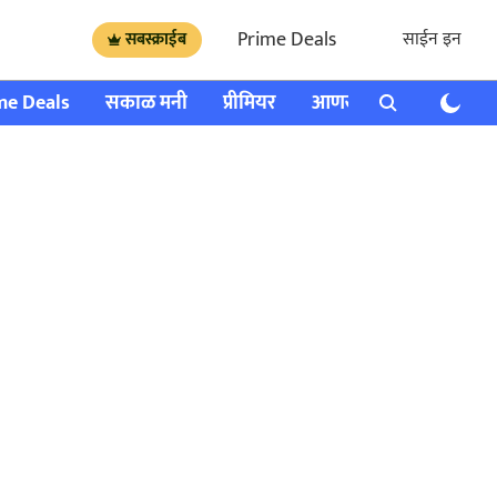
Prime Deals
साईन इन
सबस्क्राईब
me Deals
सकाळ मनी
प्रीमियर
आणखी
राशी भविष्य