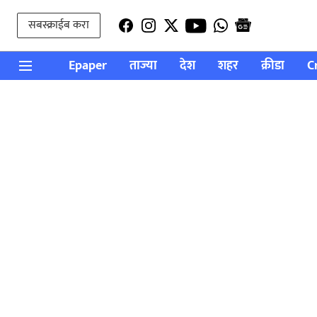
सबस्क्राईब करा
Epaper
ताज्या
देश
शहर
क्रीडा
C