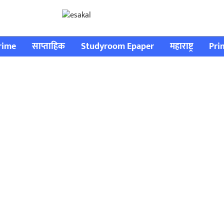
rime
साप्ताहिक
Studyroom Epaper
महाराष्ट्र
Pri