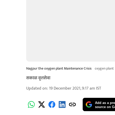
Nagpur the oxygen plant Maintenance Crisis
oxygen plant
सकाळ वृत्तसेवा
Updated on
:
19 December 2021, 9:17 am
IST
Add as a pre
source on G