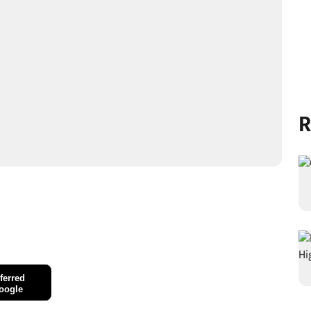
R
ferred
oogle