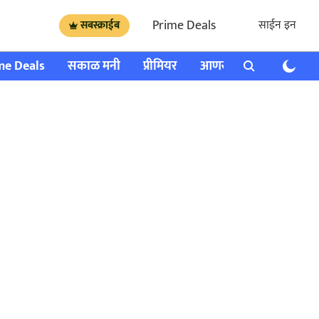
Prime Deals
साईन इन
सबस्क्राईब
me Deals
सकाळ मनी
प्रीमियर
आणखी
राशी भविष्य