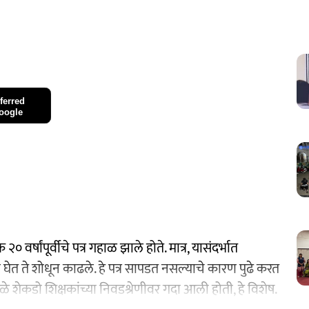
ferred
oogle
र्षांपूर्वीचे पत्र गहाळ झाले होते. मात्र, यासंदर्भात
ल घेत ते शोधून काढले. हे पत्र सापडत नसल्याचे कारण पुढे करत
यामुळे शेकडो शिक्षकांच्या निवडश्रेणीवर गदा आली होती, हे विशेष.