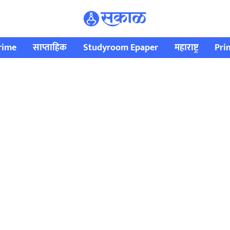
rime
साप्ताहिक
Studyroom Epaper
महाराष्ट्र
Pri