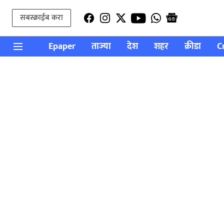
सबस्क्राईब करा
Epaper
ताज्या
देश
शहर
क्रीडा
C