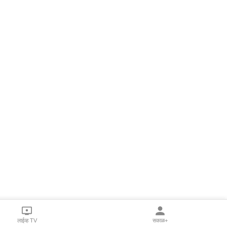
लाईव्ह TV
सकाळ+