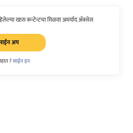
ेल्या खास कन्टेन्टचा मिळवा अमर्याद ॲक्सेस
साईन अप
आहात ?
साईन इन