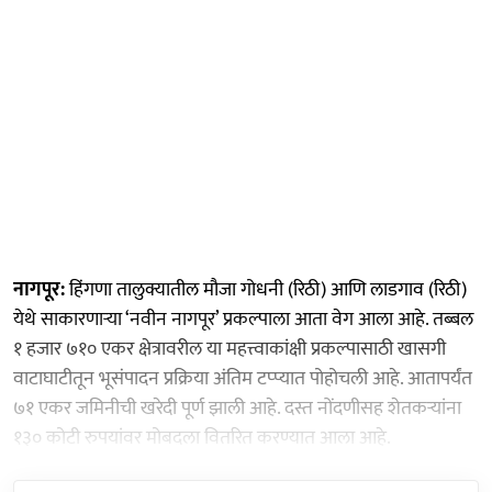
नागपूर:
हिंगणा तालुक्यातील मौजा गोधनी (रिठी) आणि लाडगाव (रिठी)
येथे साकारणाऱ्या ‘नवीन नागपूर’ प्रकल्पाला आता वेग आला आहे. तब्बल
१ हजार ७१० एकर क्षेत्रावरील या महत्त्वाकांक्षी प्रकल्पासाठी खासगी
वाटाघाटीतून भूसंपादन प्रक्रिया अंतिम टप्प्यात पोहोचली आहे. आतापर्यंत
७१ एकर जमिनीची खरेदी पूर्ण झाली आहे. दस्त नोंदणीसह शेतकऱ्यांना
१३० कोटी रुपयांवर मोबदला वितरित करण्यात आला आहे.