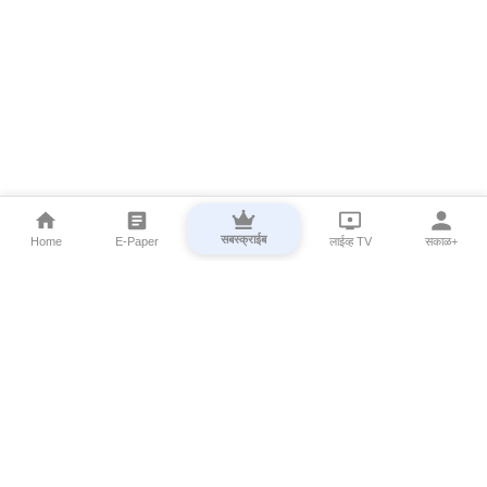
सबस्क्राईब
Home
E-Paper
लाईव्ह TV
सकाळ+
⌄
Marathi News