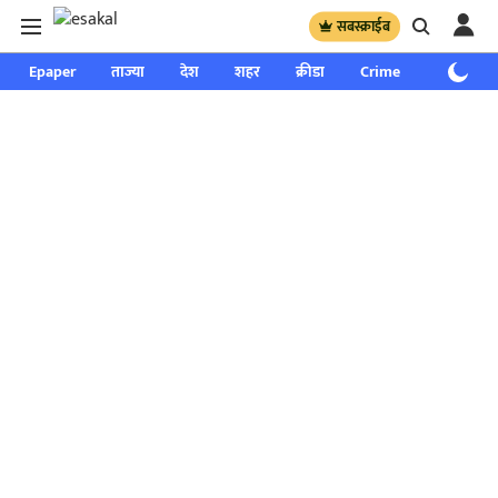
सबस्क्राईब
Epaper
ताज्या
देश
शहर
क्रीडा
Crime
साप्ताहिक