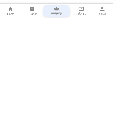
सबस्क्राईब
Home
E-Paper
लाईव्ह TV
सकाळ+
⌄
Marathi News
⌄
About Esakal
⌄
Digital Products
⌄
Sakal Programs