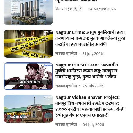
न्यू यॉर्कमधील जेलस्क्रॅपर्स
विजय नाईक,दिल्ली
04 August 2026
Nagpur Crime: आयुष पुगलियाची हत्या
करणाऱ्यास जन्मठेप; मृतक गाजलेल्या कुश
कटारिया हत्याकांडातील आरोपी
सकाळ वृत्तसेवा
31 July 2026
Nagpur POCSO Case : अल्पवयीन
मुलीचे धर्मांतरण करून लग्न; नागपुरात
पॉक्सोसह गुन्हा, मुख्य आरोपी अटकेत
सकाळ वृत्तसेवा
26 July 2026
Nagpur Vidhan Bhavan Project:
नागपूर विधानभवनाचे रूपडे पालटणार;
१,००० कोटींचा महत्त्वाकांक्षी प्रकल्प, दोन्ही
सभागृह येणार एकाच छताखाली
सकाळ वृत्तसेवा
04 July 2026