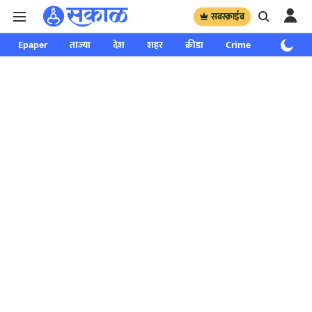
सबस्क्राईब
Epaper
ताज्या
देश
शहर
क्रीडा
Crime
साप्ताहिक