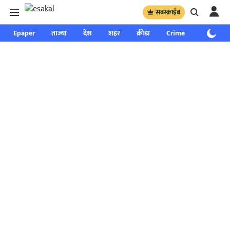
सबस्क्राईब
Epaper
ताज्या
देश
शहर
क्रीडा
Crime
साप्ताहिक