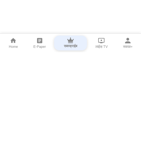
सबस्क्राईब
Home
E-Paper
लाईव्ह TV
सकाळ+
⌄
Marathi News
⌄
About Esakal
⌄
Digital Products