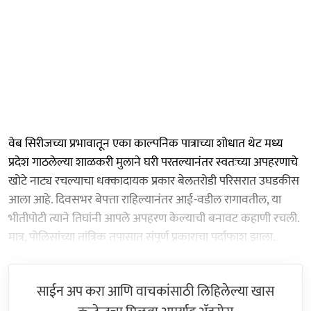
वेब सिरीजच्या प्रभावातून एका काल्पनिक पात्राच्या शोधात थेट मध्य
प्रदेश गाठलेल्या शाळकरी मुलाने घरी परतल्यानंतर स्वतःच्या अपहरणाचे
खोटे नाट्य रचल्याचा धक्कादायक प्रकार बेलतरोडी परिसरात उघडकीस
आला आहे. दिवसभर बेपत्ता राहिल्यानंतर आई-वडील रागावतील, या
भीतीपोटी त्याने तिघांनी आपले अपहरण केल्याची बनावट कहाणी रचली.
मात्र, पोलिसांच्या तांत्रिक तपासात संपूर्ण प्रकाराचा पर्दाफाश झाला.
साईन अप करा आणि वाचकांसाठी लिहिलेल्या खास