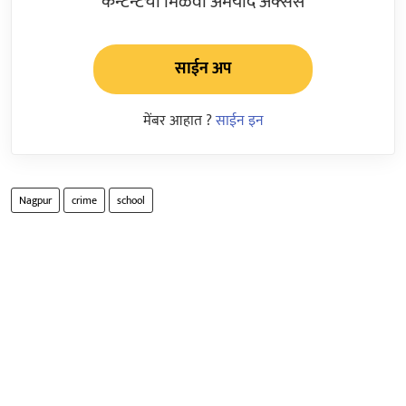
कन्टेन्टचा मिळवा अमर्याद ॲक्सेस
साईन अप
मेंबर आहात ?
साईन इन
Nagpur
crime
school