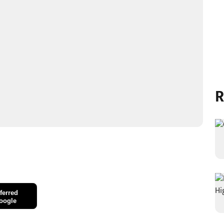
R
ferred
oogle