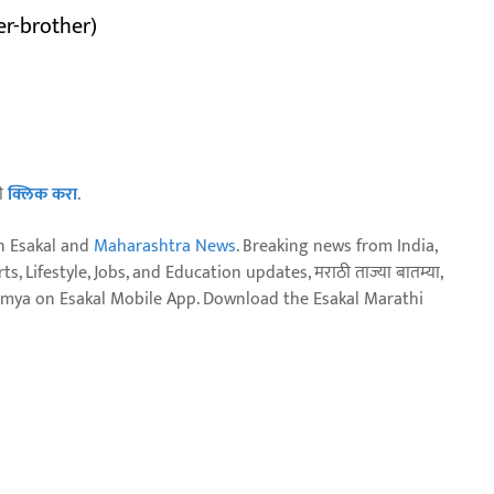
r-brother)
ठी
क्लिक करा
.
n Esakal and
Maharashtra News
. Breaking news from India,
, Lifestyle, Jobs, and Education updates, मराठी ताज्या बातम्या,
aja batmya on Esakal Mobile App. Download the Esakal Marathi