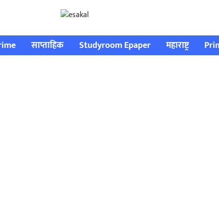
rime
साप्ताहिक
Studyroom Epaper
महाराष्ट्र
Pri