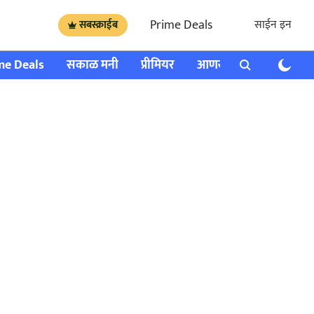
Prime Deals
साईन इन
सबस्क्राईब
me Deals
सकाळ मनी
प्रीमियर
आणखी
राशी भविष्य