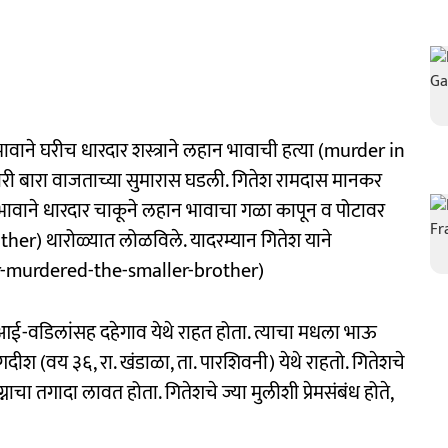
 भावाने घरीच धारदार शस्त्राने लहान भावाची हत्या (murder in
पारी बारा वाजताच्या सुमारास घडली. गितेश रामदास मानकर
पी भावाने धारदार चाकूने लहान भावाचा गळा कापून व पोटावर
ther) थारोळ्यात लोळविले. यादरम्यान गितेश याने
er-murdered-the-smaller-brother)
 आई-वडिलांसह दहेगाव येथे राहत होता. त्याचा मधला भाऊ
(वय ३६, रा. खंडाळा, ता. पारशिवनी) येथे राहतो. गितेशचे
नाचा तगादा लावत होता. गितेशचे ज्या मुलीशी प्रेमसंबंध होते,