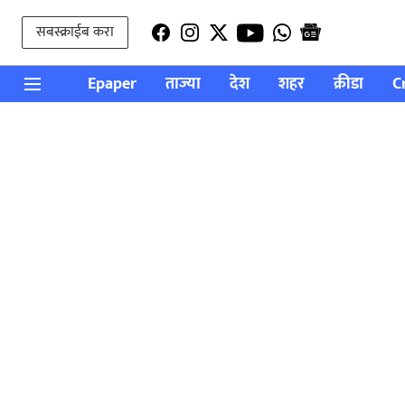
सबस्क्राईब करा
Epaper
ताज्या
देश
शहर
क्रीडा
C