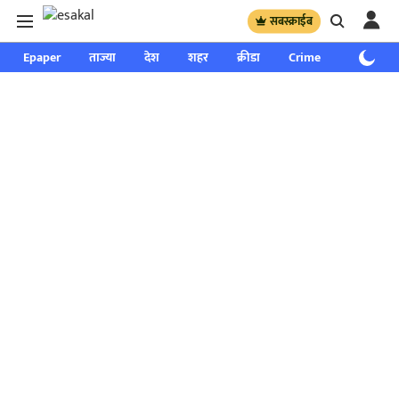
सबस्क्राईब
Epaper
ताज्या
देश
शहर
क्रीडा
Crime
साप्ताहिक