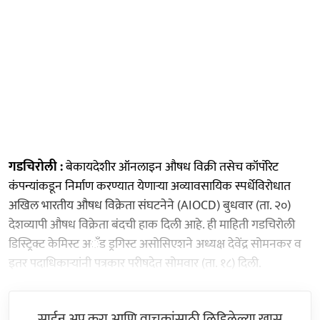
गडचिरोली :
बेकायदेशीर ऑनलाइन औषध विक्री तसेच कॉर्पोरेट
कंपन्यांकडून निर्माण करण्यात येणाऱ्या अव्यावसायिक स्पर्धेविरोधात
अखिल भारतीय औषध विक्रेता संघटनेने (AIOCD) बुधवार (ता. २०)
देशव्यापी औषध विक्रेता बंदची हाक दिली आहे. ही माहिती गडचिरोली
डिस्ट्रिक्ट केमिस्ट अॅंड ड्रगिस्ट असोसिएशने अध्यक्ष देवेंद्र सोमनकर व
इतर पदाधिकाऱ्यांनी पत्रकार परीषदेत सोमवार (ता. १८) दिली.
साईन अप करा आणि वाचकांसाठी लिहिलेल्या खास