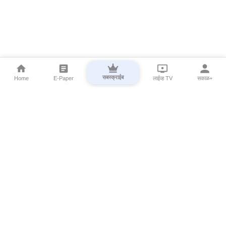
सबस्क्राईब
Home
E-Paper
लाईव्ह TV
सकाळ+
⌄
Marathi News
⌄
About Esakal
⌄
Digital Products