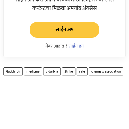
कन्टेन्टचा मिळवा अमर्याद ॲक्सेस
साईन अप
मेंबर आहात ?
साईन इन
Gadchiroli
medicine
vidarbha
Strike
sale
chemists association