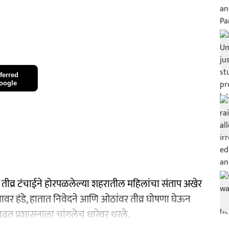
ferred
oogle
 तीव्र टंचाईने होरपळलेल्या शहरातील महिलांचा संताप अखेर
ावर हंडे, हातात निवेदने आणि ओठांवर तीव्र घोषणा घेऊन
काढत प्रशासनाला चांगलेच धारेवर धरले.