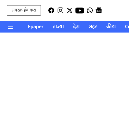
सबस्क्राईब करा
Epaper
ताज्या
देश
शहर
क्रीडा
C