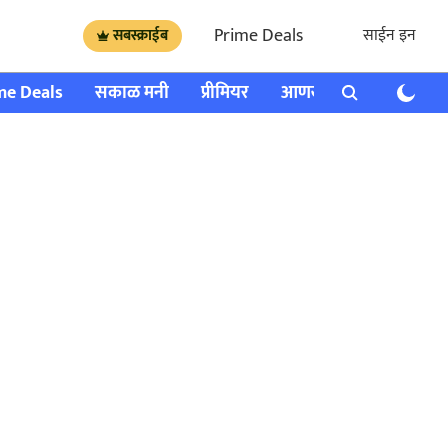
Prime Deals
साईन इन
सबस्क्राईब
me Deals
सकाळ मनी
प्रीमियर
आणखी
राशी भविष्य