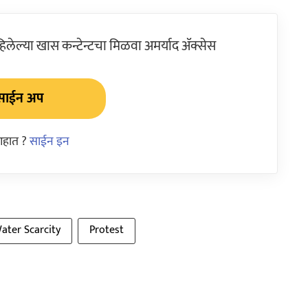
ेल्या खास कन्टेन्टचा मिळवा अमर्याद ॲक्सेस
साईन अप
आहात ?
साईन इन
ater Scarcity
Protest