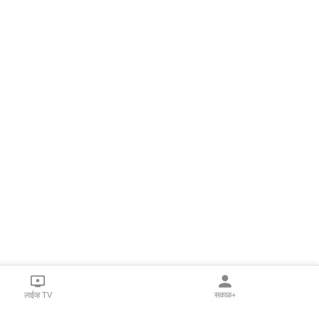
लाईव्ह TV
सकाळ+