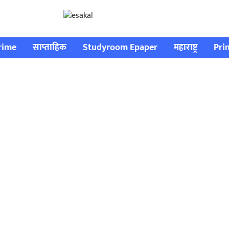
rime
साप्ताहिक
Studyroom Epaper
महाराष्ट्र
Pri