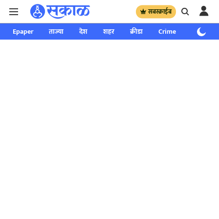
सबस्क्राईब
Epaper
ताज्या
देश
शहर
क्रीडा
Crime
साप्ताहिक