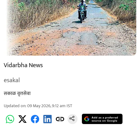
Vidarbha News
esakal
सकाळ वृत्तसेवा
Updated on
:
09 May 2026, 9:12 am
IST
Add as a preferred
source on Google