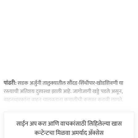
पांढरी:
सडक अर्जुनी तालुक्यातील सौंदड-सिंधीपार-खोडशिवणी या
रस्त्याची अतिशय दुरवस्था झाली आहे. जागोजागी खड्डे पडले असून,
वाहनधारकांना वाहन चालवताना कमालीची कसरत करावी लागते.
साईन अप करा आणि वाचकांसाठी लिहिलेल्या खास
कन्टेन्टचा मिळवा अमर्याद ॲक्सेस