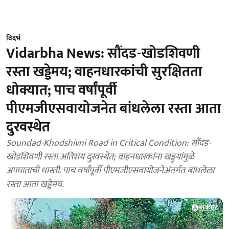
विदर्भ
Vidarbha News: सौंदड-खोडशिवणी
रस्ता खड्डेमय; वाहनधारकांची सुरक्षितता
धोक्यात; पाच वर्षांपूर्वी
पीएमजीएसवायोजनेत बांधलेला रस्ता आता
दुरवस्थेत
Soundad-Khodshivni Road in Critical Condition: सौंदड-
खोडशिवणी रस्ता अतिशय दुरवस्थेत; वाहनधारकांना खड्ड्यांमुळे
अपघाताची धास्ती. पाच वर्षांपूर्वी पीएमजीएसवायोजनेअंतर्गत बांधलेला
रस्ता आता खड्डेमय.