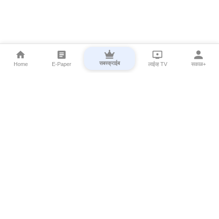
सबस्क्राईब
Home
E-Paper
लाईव्ह TV
सकाळ+
⌄
Marathi News
⌄
About Esakal
⌄
Digital Products