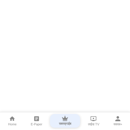
सबस्क्राईब
Home
E-Paper
लाईव्ह TV
सकाळ+