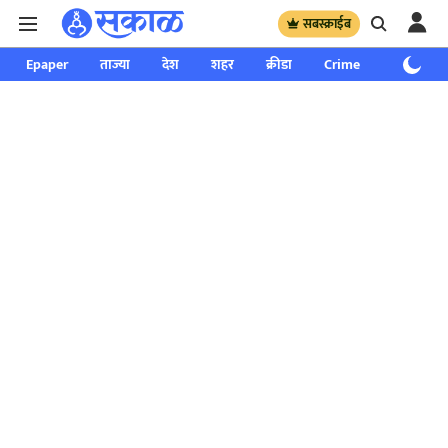
सबस्क्राईब
Epaper
ताज्या
देश
शहर
क्रीडा
Crime
साप्ताहिक