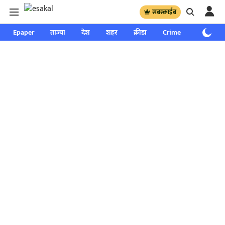
सबस्क्राईब
Epaper
ताज्या
देश
शहर
क्रीडा
Crime
साप्ताहिक