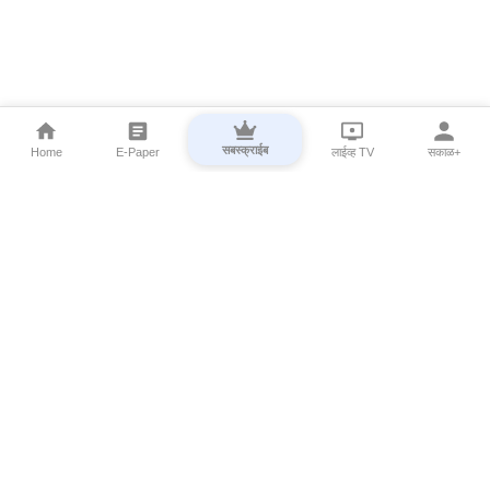
सबस्क्राईब
Home
E-Paper
लाईव्ह TV
सकाळ+
⌄
Marathi News
⌄
About Esakal
⌄
Digital Products