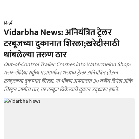
विदर्भ
Vidarbha News: अनियंत्रित ट्रेलर
टरबूजच्या दुकानात शिरला;खरेदीसाठी
थांबलेल्या तरुण ठार
Out-of-Control Trailer Crashes into Watermelon Shop:
मसर-गोंदिया राष्ट्रीय महामार्गावर भरधाव ट्रेलर अनियंत्रित होऊन
टरबूजाच्या दुकानात शिरला. या भीषण अपघातात ३० वर्षीय दिनेश ओके
चिरडून जागीच ठार, तर टरबूज विक्रेत्याचे दुकान उद्ध्वस्त झाले.