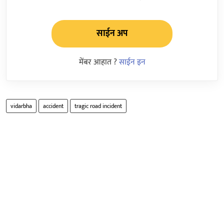
साईन अप
मेंबर आहात ?
साईन इन
vidarbha
accident
tragic road incident