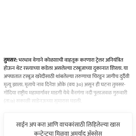
​तुमसर:
भरधाव वेगाने कोळशाची वाहतूक करणारा ट्रेलर अनियंत्रित
होऊन थेट रस्त्याच्या कडेला असलेल्या टरबूजाच्या दुकानात शिरला. या
अपघातात टरबूज खरेदीसाठी थांबलेल्या तरुणाचा चिरडून जागीच दुर्दैवी
मृत्यू झाला.​ मृताचे नाव दिनेश ओके (वय ३०) असून ही घटना तुमसर-
गोंदिया राष्ट्रीय महामार्गावर माडगी येथे वैनगंगा नदी पुलाजवळ गुरुवारी
(ता.७) सकाळी साडेनऊच्या सुमारास घडली.
साईन अप करा आणि वाचकांसाठी लिहिलेल्या खास
कन्टेन्टचा मिळवा अमर्याद ॲक्सेस