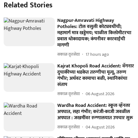
Related Stories
Nagpur-Amravati Highway
Potholes: टोल वसुली कोट्यवधींची;
महामार्ग मात्र खड्डेमय; चाळीस किलोमीटरचा
प्रवास धोकादायक; कंपनीवर कारवाईची
मागणी
सकाळ वृत्तसेवा
17 hours ago
Kajrat Khopoli Road Accident: वॅगनार
दुचाकीच्या धडकेत तरुणीचा मृत्यू, तरुण
गंभीर; अर्धवट कामाचा बळी, स्थानिकांचा
संताप
सकाळ वृत्तसेवा
06 August 2026
Wardha Road Accident: स्कूल व्हॅनला
अपघात, सहा गंभीर; करंजी-काजी जवळील
अपघात : जखमींवर रुग्णालयात उपचार सुरू
सकाळ वृत्तसेवा
04 August 2026