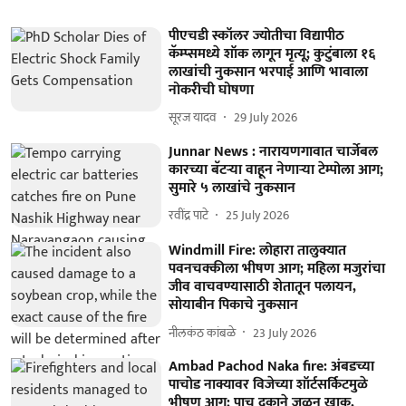
पीएचडी स्कॉलर ज्योतीचा विद्यापीठ
कॅम्प्समध्ये शॉक लागून मृत्यू; कुटुंबाला १६
लाखांची नुकसान भरपाई आणि भावाला
नोकरीची घोषणा
सूरज यादव
29 July 2026
Junnar News : नारायणगावात चार्जेबल
कारच्या बॅटऱ्या वाहून नेणाऱ्या टेम्पोला आग;
सुमारे ५ लाखांचे नुकसान
रवींद्र पाटे
25 July 2026
Windmill Fire: लोहारा तालुक्यात
पवनचक्कीला भीषण आग; महिला मजुरांचा
जीव वाचवण्यासाठी शेतातून पलायन,
सोयाबीन पिकाचे नुकसान
नीलकंठ कांबळे
23 July 2026
Ambad Pachod Naka fire: अंबडच्या
पाचोड नाक्यावर विजेच्या शॉर्टसर्किटमुळे
भीषण आग; पाच दुकाने जळून खाक,