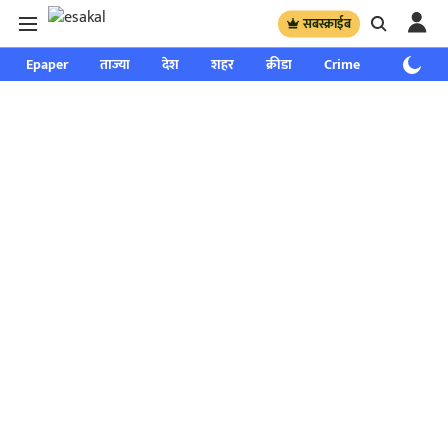
सबस्क्राईब
Epaper
ताज्या
देश
शहर
क्रीडा
Crime
साप्ताहिक