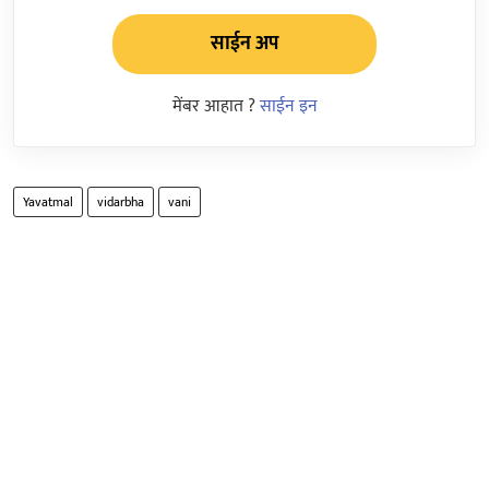
साईन अप
मेंबर आहात ?
साईन इन
Yavatmal
vidarbha
vani