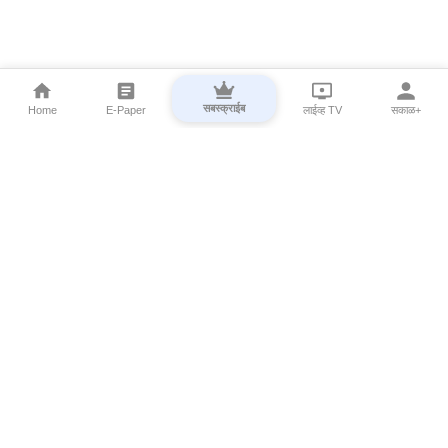
सबस्क्राईब
Home
E-Paper
लाईव्ह TV
सकाळ+
⌄
Marathi News
⌄
About Esakal
⌄
Digital Products
⌄
Sakal Programs