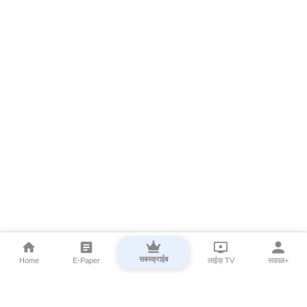
सबस्क्राईब
Home
E-Paper
लाईव्ह TV
सकाळ+