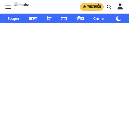
सबस्क्राईब
Epaper
ताज्या
देश
शहर
क्रीडा
Crime
साप्ताहिक