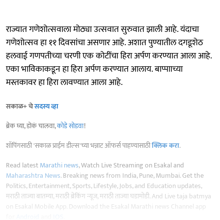
राज्यात गणेशोत्सवाला मोठ्या उत्सवात सुरुवात झाली आहे. यंदाचा
गणेशोत्सव हा ११ दिवसांचा असणार आहे. अशात पुण्यातील दगडूशेठ
हलवाई गणपतीच्या चरणी एक कोटींचा हिरा अर्पण करण्यात आला आहे.
एका भाविकाकडून हा हिरा अर्पण करण्यात आलाय. बाप्पााच्या
मस्तकावर हा हिरा लावण्यात आला आहे.
सकाळ+ चे
सदस्य व्हा
ब्रेक घ्या, डोकं चालवा,
कोडे सोडवा
!
शॉपिंगसाठी 'सकाळ प्राईम डील्स'च्या भन्नाट ऑफर्स पाहण्यासाठी
क्लिक करा
.
Read latest
Marathi news
, Watch Live Streaming on Esakal and
Maharashtra News
. Breaking news from India, Pune, Mumbai. Get the
Politics, Entertainment, Sports, Lifestyle, Jobs, and Education updates,
मराठी ताज्या बातम्या, मराठी ब्रेकिंग न्यूज, मराठी ताज्या घडामोडी. And Live taja batmya
on Esakal Mobile App. Download the Esakal Marathi news Channel app
for
Android
and
IOS
.