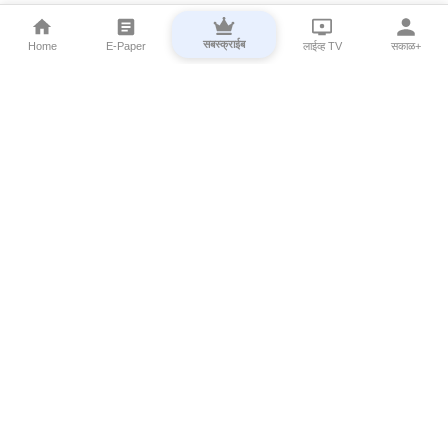
सबस्क्राईब
Home
E-Paper
लाईव्ह TV
सकाळ+
⌄
Marathi News
⌄
About Esakal
⌄
Digital Products
⌄
Sakal Programs