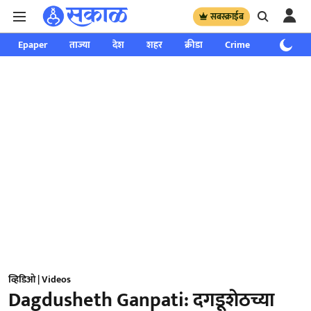
सबस्क्राईब
Epaper
ताज्या
देश
शहर
क्रीडा
Crime
साप्ताहिक
व्हिडिओ | Videos
Dagdusheth Ganpati: दगडूशेठच्या