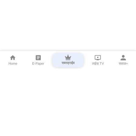
सबस्क्राईब
Home
E-Paper
लाईव्ह TV
सकाळ+
⌄
Marathi News
⌄