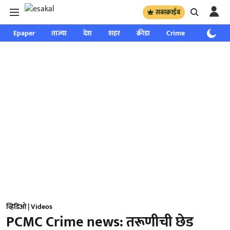
सबस्क्राईब
Epaper
ताज्या
देश
शहर
क्रीडा
Crime
साप्ताहिक
व्हिडिओ | Videos
PCMC Crime news: तरूणीची छेड