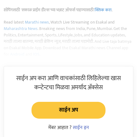
शॉपिंगसाठी 'सकाळ प्राईम डील्स'च्या भन्नाट ऑफर्स पाहण्यासाठी
क्लिक करा
.
Read latest
Marathi news
, Watch Live Streaming on Esakal and
Maharashtra News
. Breaking news from India, Pune, Mumbai. Get the
Politics, Entertainment, Sports, Lifestyle, Jobs, and Education updates,
मराठी ताज्या बातम्या, मराठी ब्रेकिंग न्यूज, मराठी ताज्या घडामोडी. And Live taja batmya
on Esakal Mobile App. Download the Esakal Marathi news Channel app
for
Android
and
IOS
.
साईन अप करा आणि वाचकांसाठी लिहिलेल्या खास
कन्टेन्टचा मिळवा अमर्याद ॲक्सेस
साईन अप
मेंबर आहात ?
साईन इन